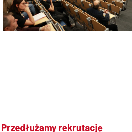
Doktoranci
Podyplomowe
Pracownicy
Domy
studenckie
Przedłużamy rekrutację