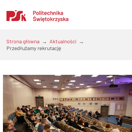
Strona główna
→
Aktualności
→
Przedłużamy rekrutację
Uczelnia
Kandydaci
Studenci