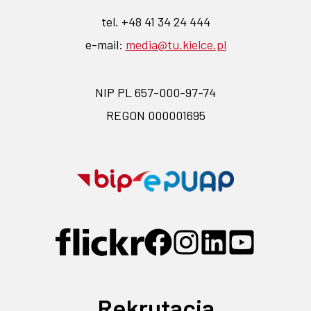
tel. +48 41 34 24 444
e-mail:
media@tu.kielce.pl
NIP PL 657-000-97-74
REGON 000001695
Przejdź
Przejdź
na
na
stronę
stronę
Przejdź
Przejdź
Przejdź
Przejdź
Przejdź
BIP-
EPUAP-
do
do
do
do
do
profilu
profilu
profilu
profilu
profilu
link
link
na
na
na
na
na
otwiera
otwiera
Rekrutacja
Flickr
Facebook
Instagramie
Linkedin
YouTube