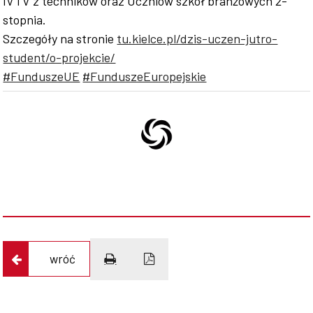
IV i V z techników oraz Uczniów szkół branżowych 2-
stopnia.
Szczegóły na stronie
tu.kielce.pl/dzis-uczen-jutro-
student/o-projekcie/
#FunduszeUE
#FunduszeEuropejskie
wróć