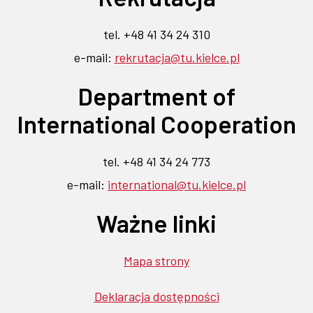
się
się
-
-
-
-
-
link
link
link
link
link
w
w
tel. +48 41 34 24 310
otwiera
otwiera
otwiera
otwiera
otwiera
nowej
nowej
e-mail:
rekrutacja@tu.kielce.pl
się
się
się
się
się
karcie
w
w
w
w
w
karcie
Department of
nowej
nowej
nowej
nowej
nowej
karcie
karcie
karcie
karcie
karcie
International Cooperation
tel. +48 41 34 24 773
e-mail:
international@tu.kielce.pl
Ważne linki
Mapa strony
Deklaracja dostępności