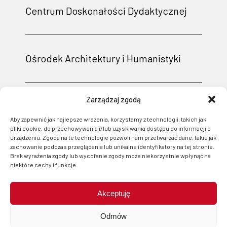
Centrum Doskonałości Dydaktycznej
Ośrodek Architektury i Humanistyki
Zarządzaj zgodą
Aby zapewnić jak najlepsze wrażenia, korzystamy z technologii, takich jak
pliki cookie, do przechowywania i/lub uzyskiwania dostępu do informacji o
urządzeniu. Zgoda na te technologie pozwoli nam przetwarzać dane, takie jak
zachowanie podczas przeglądania lub unikalne identyfikatory na tej stronie.
Brak wyrażenia zgody lub wycofanie zgody może niekorzystnie wpłynąć na
niektóre cechy i funkcje.
Akceptuję
Projekt i wsparcie techniczne: Logonet Sp. z o.o. w Bydgoszczy
Odmów