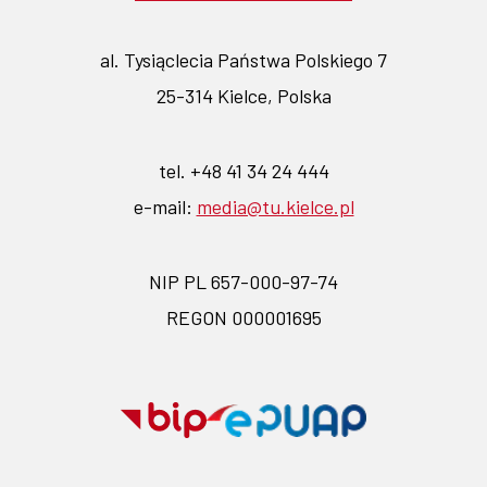
al. Tysiąclecia Państwa Polskiego 7
25-314 Kielce, Polska
tel. +48 41 34 24 444
e-mail:
media@tu.kielce.pl
NIP PL 657-000-97-74
REGON 000001695
Przejdź
Przejdź
na
na