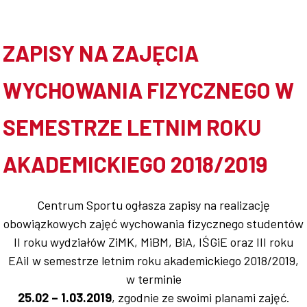
Doktoranci
ZAPISY NA ZAJĘCIA
WYCHOWANIA FIZYCZNEGO W
Podyplomowe
SEMESTRZE LETNIM ROKU
AKADEMICKIEGO 2018/2019
Pracownicy
Centrum Sportu ogłasza zapisy na realizację
obowiązkowych zajęć wychowania fizycznego studentów
Domy
II roku wydziałów ZiMK, MiBM, BiA, IŚGiE oraz III roku
EAiI w semestrze letnim roku akademickiego 2018/2019,
studenckie
w terminie
25.02 – 1.03.2019
, zgodnie ze swoimi planami zajęć.