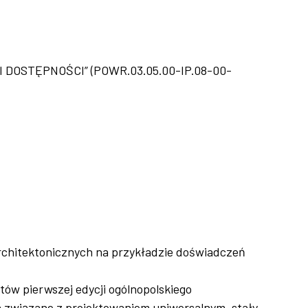
 DOSTĘPNOŚCI” (POWR.03.05.00-IP.08-00-
chitektonicznych na przykładzie doświadczeń
w pierwszej edycji ogólnopolskiego
a związane z projektowaniem uniwersalnym, stały