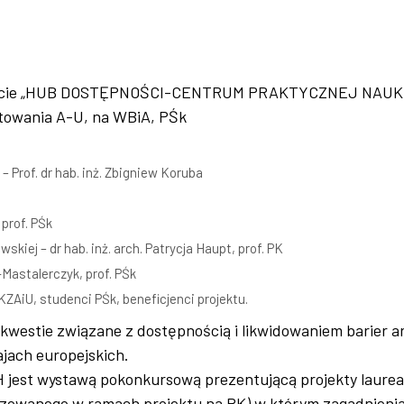
rojekcie „HUB DOSTĘPNOŚCI-CENTRUM PRAKTYCZNEJ NAUKI
ktowania A-U, na WBiA, PŚk
– Prof. dr hab. inż. Zbigniew Koruba
 prof. PŚk
skiej – dr hab. inż. arch. Patrycja Haupt, prof. PK
-Mastalerczyk, prof. PŚk
KZAiU, studenci PŚk, beneficjenci projektu.
tie związane z dostępnością i likwidowaniem barier ar
jach europejskich.
 wystawą pokonkursową prezentującą projekty laureató
lizowanego w ramach projektu na PK) w którym zagadnieni