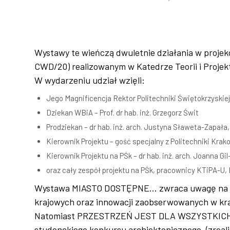
Wystawy te wieńczą dwuletnie działania w p
CWD/20) realizowanym w Katedrze Teorii i Proje
W wydarzeniu udział wzięli:
Jego Magnificencja Rektor Politechniki Świętokrzyskiej 
Dziekan WBiA – Prof. dr hab. inż. Grzegorz Świt
Prodziekan – dr hab. inż. arch. Justyna Sławeta-Zapała,
Kierownik Projektu – gość specjalny z Politechniki Krakow
Kierownik Projektu na PŚk – dr hab. inż. arch. Joanna Gil
oraz cały zespół projektu na PŚk, pracownicy KTiPA-U, 
Wystawa MIASTO DOSTĘPNE… zwraca uwagę na kwes
krajowych oraz innowacji zaobserwowanych w kra
Natomiast PRZESTRZEŃ JEST DLA WSZYSTKICH jest
studenckiego konkursu archiektonicznego, (zrea