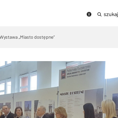
Podświetl wszystkie linki na stronie
szuka
dostępność
Wystawa „Miasto dostępne”