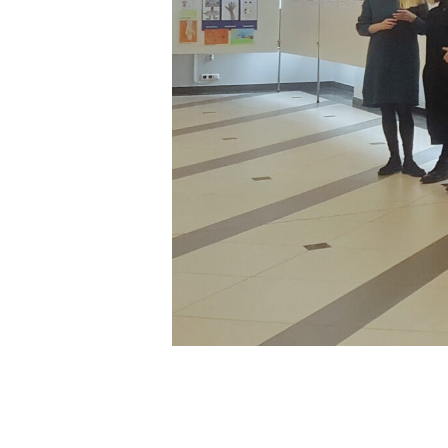
Doktoranci
Podyplomowe
Pracownicy
Domy studenckie