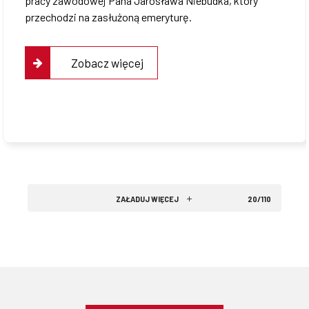
pracy zawodowej Pana Jarosława Niebudka, który
przechodzi na zasłużoną emeryturę.
Zobacz więcej
ZAŁADUJ WIĘCEJ
20/110