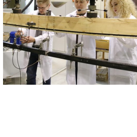
Doktoranci
Podyplomowe
Pracownicy
Domy
studenckie