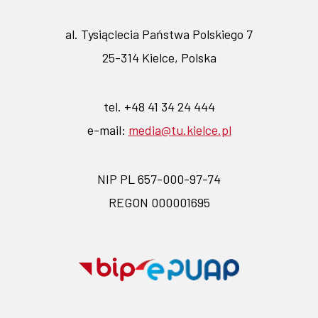
al. Tysiąclecia Państwa Polskiego 7
25-314 Kielce, Polska
tel. +48 41 34 24 444
e-mail:
media@tu.kielce.pl
NIP PL 657-000-97-74
REGON 000001695
Przejdź
Przejdź
na
na
stronę
stronę