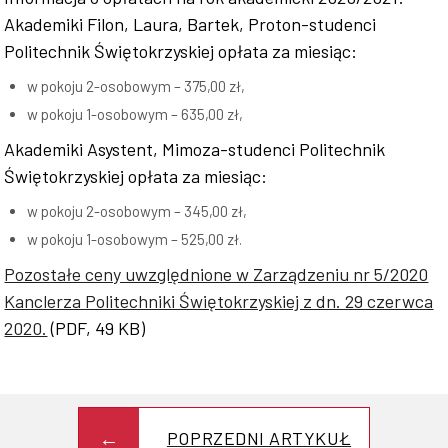
Akademiki Filon, Laura, Bartek, Proton-studenci
Współpraca
Politechnik Świętokrzyskiej opłata za miesiąc:
w pokoju 2-osobowym – 375,00 zł,
w pokoju 1-osobowym – 635,00 zł,
Akademiki Asystent, Mimoza-studenci Politechnik
Sklep PŚk
Świętokrzyskiej opłata za miesiąc:
w pokoju 2-osobowym – 345,00 zł,
w pokoju 1-osobowym – 525,00 zł.
Kontakt
Pozostałe ceny uwzględnione w Zarządzeniu nr 5/2020
Kanclerza Politechniki Świętokrzyskiej z dn. 29 czerwca
2020.
(PDF, 49 KB)
POPRZEDNI ARTYKUŁ