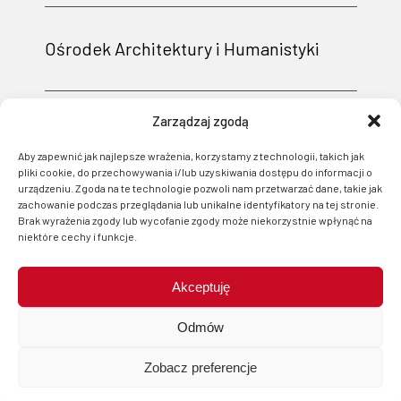
Ośrodek Architektury i Humanistyki
Zarządzaj zgodą
Aby zapewnić jak najlepsze wrażenia, korzystamy z technologii, takich jak
pliki cookie, do przechowywania i/lub uzyskiwania dostępu do informacji o
urządzeniu. Zgoda na te technologie pozwoli nam przetwarzać dane, takie jak
zachowanie podczas przeglądania lub unikalne identyfikatory na tej stronie.
Brak wyrażenia zgody lub wycofanie zgody może niekorzystnie wpłynąć na
niektóre cechy i funkcje.
Akceptuję
Projekt i wsparcie techniczne: Logonet Sp. z o.o. w Bydgoszczy
Odmów
Zobacz preferencje
start
menu
szukaj