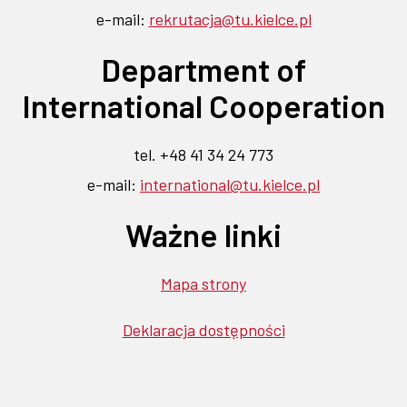
nowej
nowej
e-mail:
rekrutacja@tu.kielce.pl
się
się
się
się
się
karcie
w
w
w
w
w
karcie
Department of
nowej
nowej
nowej
nowej
nowej
karcie
karcie
karcie
karcie
karcie
International Cooperation
tel. +48 41 34 24 773
e-mail:
international@tu.kielce.pl
Ważne linki
Mapa strony
Deklaracja dostępności