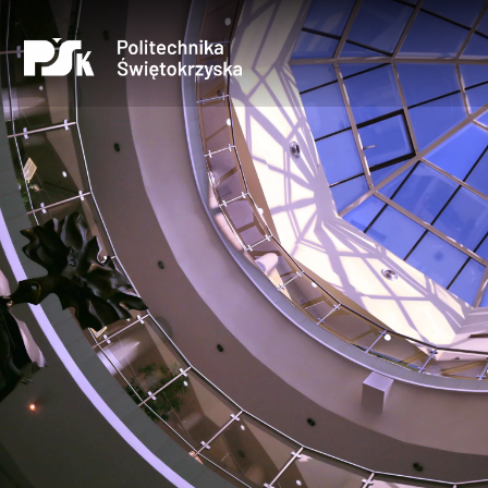
Uczelnia
Kandydaci
Studenci