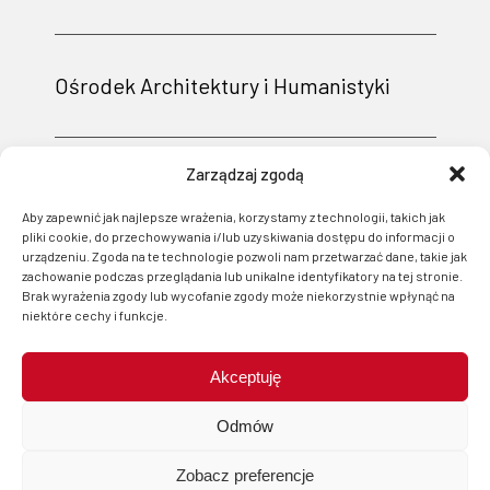
Ośrodek Architektury i Humanistyki
Zarządzaj zgodą
Aby zapewnić jak najlepsze wrażenia, korzystamy z technologii, takich jak
pliki cookie, do przechowywania i/lub uzyskiwania dostępu do informacji o
urządzeniu. Zgoda na te technologie pozwoli nam przetwarzać dane, takie jak
zachowanie podczas przeglądania lub unikalne identyfikatory na tej stronie.
Brak wyrażenia zgody lub wycofanie zgody może niekorzystnie wpłynąć na
niektóre cechy i funkcje.
Akceptuję
Projekt i wsparcie techniczne: Logonet Sp. z o.o. w Bydgoszczy
Odmów
Zobacz preferencje