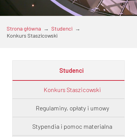
Doktoranci
Strona główna
→
Studenci
→
Konkurs Staszicowski
Podyplomowe
Studenci
Pracownicy
Konkurs Staszicowski
Domy
Regulaminy, opłaty i umowy
studenckie
Stypendia i pomoc materialna