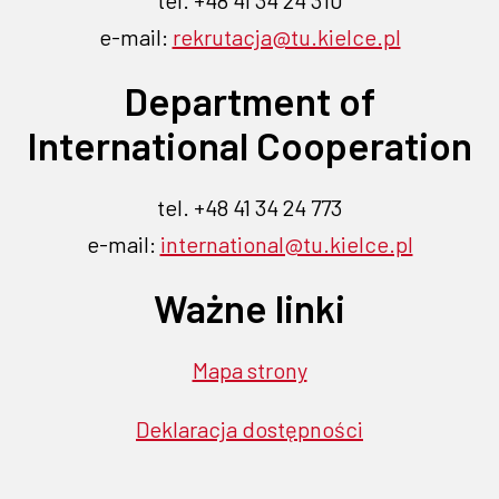
tel. +48 41 34 24 310
otwiera
otwiera
otwiera
otwiera
otwiera
nowej
nowej
e-mail:
rekrutacja@tu.kielce.pl
się
się
się
się
się
karcie
w
w
w
w
w
karcie
Department of
nowej
nowej
nowej
nowej
nowej
karcie
karcie
karcie
karcie
karcie
International Cooperation
tel. +48 41 34 24 773
e-mail:
international@tu.kielce.pl
Ważne linki
Mapa strony
Deklaracja dostępności