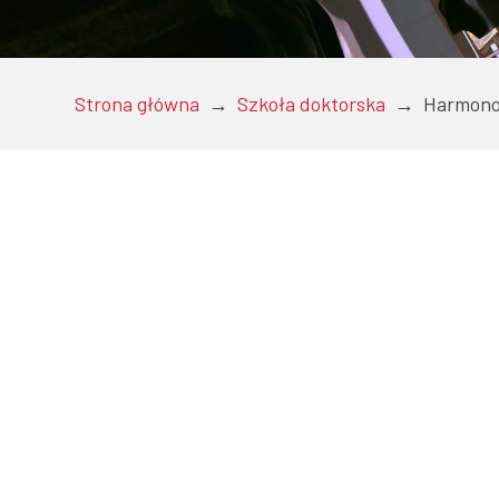
Doktoranci
Strona główna
→
Szkoła doktorska
→
Harmono
Podyplomowe
Pracownicy
Domy studenckie