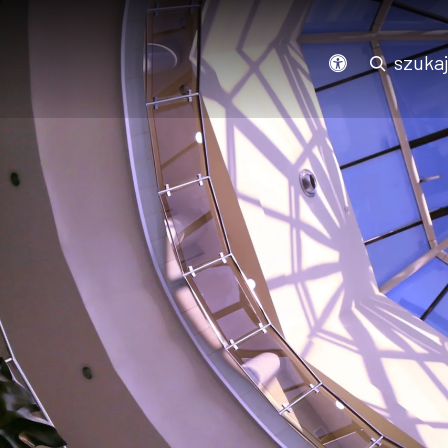
Podświetl wszystkie linki na stronie
szuka
dostępność