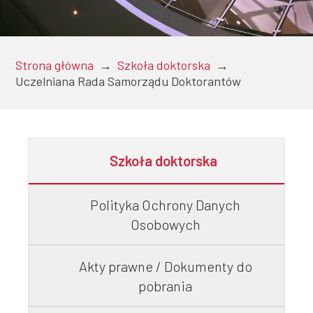
Doktoranci
Strona główna
→
Szkoła doktorska
→
Uczelniana Rada Samorządu Doktorantów
Podyplomowe
Szkoła doktorska
Pracownicy
Polityka Ochrony Danych
Osobowych
Domy
Akty prawne / Dokumenty do
studenckie
pobrania