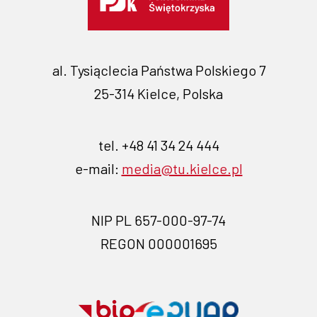
al. Tysiąclecia Państwa Polskiego 7
25-314 Kielce, Polska
tel. +48 41 34 24 444
e-mail:
media@tu.kielce.pl
NIP PL 657-000-97-74
REGON 000001695
Przejdź
Przejdź