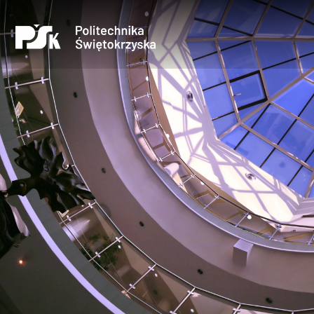
Uczelnia
Kandydaci
Studenci