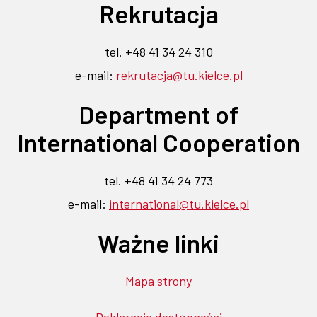
otwiera
otwiera
Rekrutacja
Flickr
Facebook
Instagramie
Linkedin
YouTube
się
się
-
-
-
-
-
link
link
link
link
link
w
w
tel. +48 41 34 24 310
otwiera
otwiera
otwiera
otwiera
otwiera
nowej
nowej
e-mail:
rekrutacja@tu.kielce.pl
się
się
się
się
się
karcie
w
w
w
w
w
karcie
Department of
nowej
nowej
nowej
nowej
nowej
karcie
karcie
karcie
karcie
karcie
International Cooperation
tel. +48 41 34 24 773
e-mail:
international@tu.kielce.pl
Ważne linki
Mapa strony