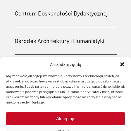
Centrum Doskonałości Dydaktycznej
Ośrodek Architektury i Humanistyki
Zarządzaj zgodą
Aby zapewnić jak najlepsze wrażenia, korzystamy z technologii, takich jak
pliki cookie, do przechowywania i/lub uzyskiwania dostępu do informacji o
urządzeniu. Zgoda na te technologie pozwoli nam przetwarzać dane, takie jak
zachowanie podczas przeglądania lub unikalne identyfikatory na tej stronie.
Brak wyrażenia zgody lub wycofanie zgody może niekorzystnie wpłynąć na
niektóre cechy i funkcje.
Akceptuję
Projekt i wsparcie techniczne: Logonet Sp. z o.o. w Bydgoszczy