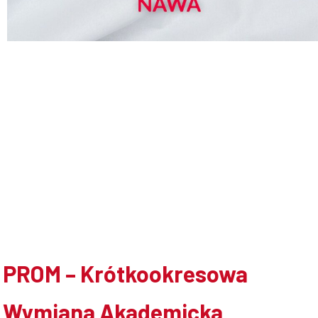
Doktoranci
Podyplomowe
Pracownicy
Domy
PROM – Krótkookresowa
studenckie
Wymiana Akademicka