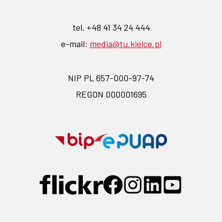
tel. +48 41 34 24 444
e-mail:
media@tu.kielce.pl
NIP PL 657-000-97-74
REGON 000001695
Przejdź
Przejdź
na
na
stronę
stronę
Przejdź
Przejdź
Przejdź
Przejdź
Przejdź
BIP-
EPUAP-
do
do
do
do
do
profilu
profilu
profilu
profilu
profilu
link
link
na
na
na
na
na