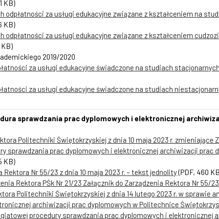
1 KB)
 odpłatności za usługi edukacyjne związane z kształceniem na stud
6 KB)
 odpłatności za usługi edukacyjne związane z kształceniem cudzoz
 KB)
kademickiego 2019/2020
tności za usługi edukacyjne świadczone na studiach stacjonarnych 
tności za usługi edukacyjne świadczone na studiach niestacjonarny
dura sprawdzania prac dyplomowych i elektronicznej archiwiza
tora Politechniki Świętokrzyskiej z dnia 10 maja 2023 r. zmieniające
ry sprawdzania prac dyplomowych i elektronicznej archiwizacji prac
5 KB)
 Rektora Nr 55/23 z dnia 10 maja 2023 r. – tekst jednolity
(PDF, 460 KB
zenia Rektora PŚk Nr 21/23 Załącznik do Zarządzenia Rektora Nr 55/23 
tora Politechniki Świętokrzyskiej z dnia 14 lutego 2023 r. w sprawie
tronicznej archiwizacji prac dyplomowych w Politechnice Świętokrzys
lagiatowej procedury sprawdzania prac dyplomowych i elektronicznej 