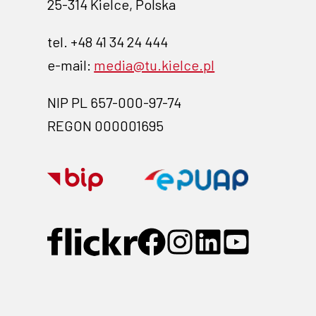
25-314 Kielce, Polska
tel. +48 41 34 24 444
e-mail:
media@tu.kielce.pl
NIP PL 657-000-97-74
REGON 000001695
Przejdź
Przejdź
na
na
stronę
stronę
Przejdź
Przejdź
Przejdź
Przejdź
Przejdź
BIP-
EPUAP-
do
do
do
do
do
profilu
profilu
profilu
profilu
profilu
link
link
na
na
na
na
na
otwiera
otwiera
Flickr
Facebook
Instagramie
Linkedin
YouTube