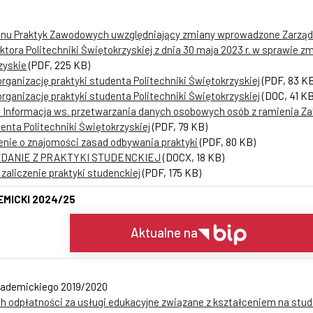
minu Praktyk Zawodowych uwzględniający zmiany wprowadzone Zarząd
ktora Politechniki Świętokrzyskiej z dnia 30 maja 2023 r. w sprawie
zyskie
(PDF, 225 KB)
organizację praktyki studenta Politechniki Świętokrzyskiej
(PDF, 83 K
organizację praktyki studenta Politechniki Świętokrzyskiej
(DOC, 41 KB
– Informacja ws. przetwarzania danych osobowych osób z ramienia Z
enta Politechniki Świętokrzyskiej
(PDF, 79 KB)
zenie o znajomości zasad odbywania praktyki
(PDF, 80 KB)
WOZDANIE Z PRAKTYKI STUDENCKIEJ
(DOCX, 18 KB)
 zaliczenie praktyki studenckiej
(PDF, 175 KB)
MICKI 2024/25
Aktualne na
kademickiego 2019/2020
odpłatności za usługi edukacyjne związane z kształceniem na stud