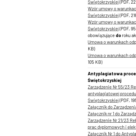
Świętokrzyskiej
(PDF, 22
Wzór umowy o warunkach
Świętokrzyskiej
(PDF, 21
Wzór umowy o warunkach
Świętokrzyskiej
(PDF, 95
obowiązujące
do
roku a
Umowa o warunkach odpła
KB)
Umowa o warunkach odpła
105 KB)
Antyplagiatowa proce
Świętokrzyskiej
Zarządzenie Nr 55/23 Rek
antyplagiatowej procedu
Świętokrzyskiej
(PDF, 19
Załącznik do Zarządzenia
Załącznik nr 1 do Zarząd
Zarządzenie Nr 21/23 Rek
prac dyplomowych i elek
Załącznik Nr 1 do Antyp