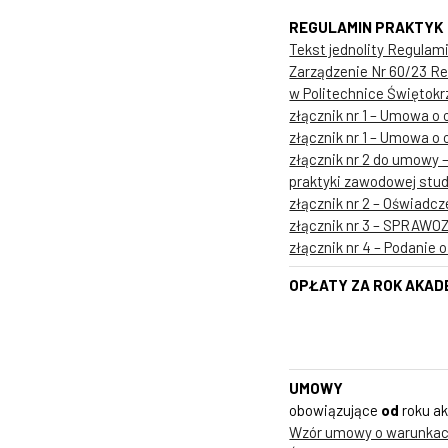
REGULAMIN PRAKTYK
Tekst jednolity Regula
Zarządzenie Nr 60/23 Re
w Politechnice Świętokr
złącznik nr 1 – Umowa o 
złącznik nr 1 – Umowa o 
złącznik nr 2 do umowy 
praktyki zawodowej stud
złącznik nr 2 – Oświadc
złącznik nr 3 – SPRA
złącznik nr 4 – Podanie o
OPŁATY ZA ROK AKADE
UMOWY
obowiązujące
od
roku a
Wzór umowy o warunkach 