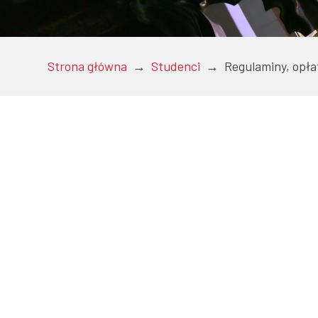
Doktoranci
Strona główna
→
Studenci
→
Regulaminy, opła
Podyplomowe
Pracownicy
Domy studenckie