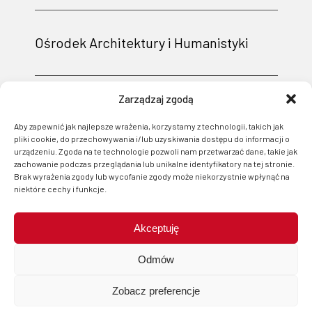
Ośrodek Architektury i Humanistyki
Zarządzaj zgodą
Aby zapewnić jak najlepsze wrażenia, korzystamy z technologii, takich jak
pliki cookie, do przechowywania i/lub uzyskiwania dostępu do informacji o
urządzeniu. Zgoda na te technologie pozwoli nam przetwarzać dane, takie jak
zachowanie podczas przeglądania lub unikalne identyfikatory na tej stronie.
Brak wyrażenia zgody lub wycofanie zgody może niekorzystnie wpłynąć na
niektóre cechy i funkcje.
Akceptuję
Projekt i wsparcie techniczne: Logonet Sp. z o.o. w Bydgoszczy
Odmów
Zobacz preferencje
start
menu
szukaj