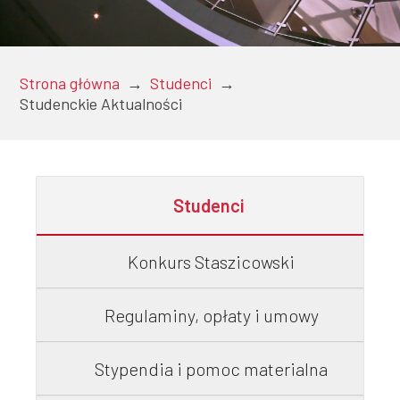
Doktoranci
Strona główna
→
Studenci
→
Studenckie Aktualności
Podyplomowe
Studenci
Pracownicy
Konkurs Staszicowski
Domy
Regulaminy, opłaty i umowy
studenckie
Stypendia i pomoc materialna