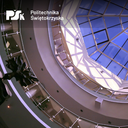
Uczelnia
Kandydaci
Studenci