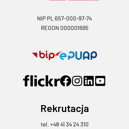
NIP PL 657-000-97-74
REGON 000001695
Przejdź na stronę BIP- link ot
Przejdź na s
Przejdź do profilu na Flickr 
Przejdź do profilu na F
Przejdź do profilu 
Przejdź do pro
Przejdź d
Rekrutacja
tel. +48 41 34 24 310