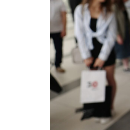
Doktoranci
Podyplomowe
Pracownicy
Domy studenckie
Współpraca