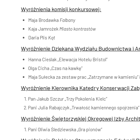
Wyróżnienia komisji konkursowej:
Maja Brodawka
Falbany
Kaja Jamrożek
Miasto kontrastów
Daria Plis
Kąt
Wyróżnienie Dziekana Wydziału Budownictwa i Ar
Hanna Cieślak „Elewacja Hotelu Bristol”
Olga Cicha „Czas na kawkę”
Maja Sułecka za zestaw prac „Zatrzymane w kamieniu” i 
Wyróżnienie Kierownika Katedry Konserwacji Zaby
Pan Jakub Szczur „Trzy Pokolenia Kielc”
Pani Julia Rabajczyk „Trwałość kamiennego spojrzenia”
Wyróżnienie Świętorzyskiej Okręgowej Izby Arch
Pani Oliwia Śledziewska „Gra pionów”