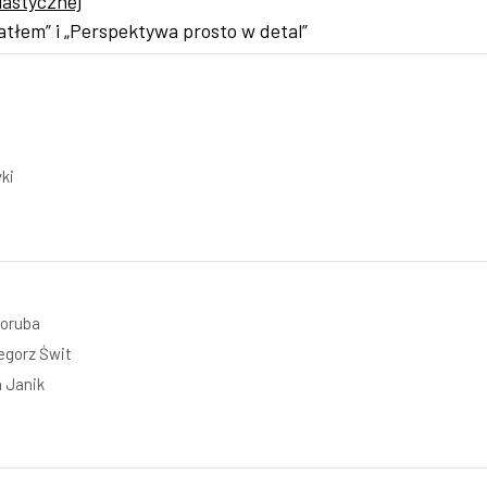
lastycznej
atłem” i „Perspektywa prosto w detal”
ki
Koruba
egorz Świt
 Janik