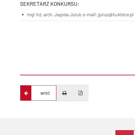
SEKRETARZ KONKURSU:
mgr inż. arch. Jagoda Juruś; e-mail: jjurus@tu.kielce.pl
wróć