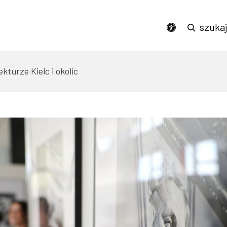
Podświetl wszystkie linki na stronie
szuka
dostępność
ekturze Kielc i okolic