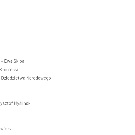
 – Ewa Skiba
 Kamiński
 i Dziedzictwa Narodowego
ysztof Myśliński
iwirek