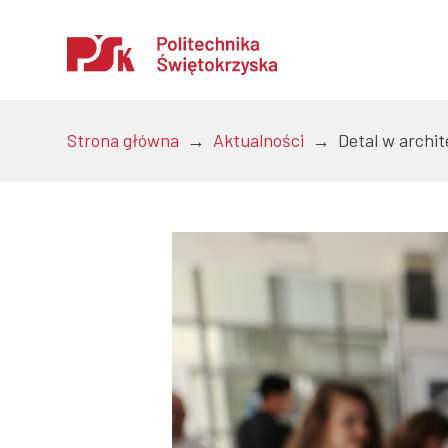
Otwórz
Strona główna
→
Aktualności
→
Detal w archit
Uczelnia
Kandydaci
Studenci