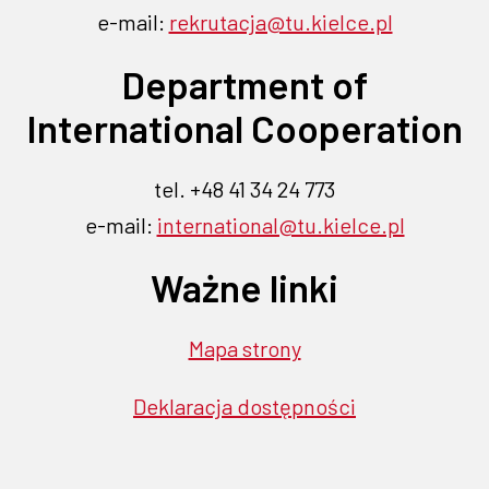
nowej
nowej
e-mail:
rekrutacja@tu.kielce.pl
się
się
się
się
się
karcie
w
w
w
w
w
karcie
Department of
nowej
nowej
nowej
nowej
nowej
karcie
karcie
karcie
karcie
karcie
International Cooperation
tel. +48 41 34 24 773
e-mail:
international@tu.kielce.pl
Ważne linki
Mapa strony
Deklaracja dostępności