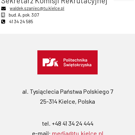
Sekretarz Komisji Rekrutacyjnej
waldek.szaniec@tu.kielce.pl
bud. A, pok. 3.07
41 34 24 585
al. Tysiąclecia Państwa Polskiego 7
25-314 Kielce, Polska
tel. +48 41 34 24 444
e-mail:
media@tu.kielce.pl