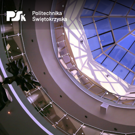
Uczelnia
Kandydaci
Studenci