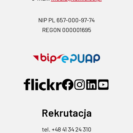
NIP PL 657-000-97-74
REGON 000001695
Przejdź
Przejdź
na
na
stronę
stronę
Przejdź
Przejdź
Przejdź
Przejdź
Przejdź
BIP-
EPUAP-
do
do
do
do
do
profilu
profilu
profilu
profilu
profilu
link
link
na
na
na
na
na
otwiera
otwiera
Rekrutacja
Flickr
Facebook
Instagramie
Linkedin
YouTube
się
się
-
-
-
-
-
link
link
link
link
link
w
w
tel. +48 41 34 24 310
otwiera
otwiera
otwiera
otwiera
otwiera