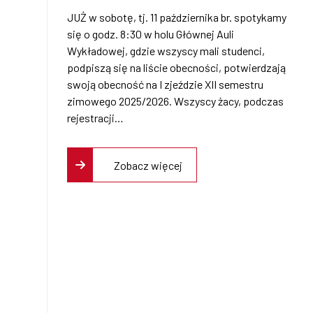
JUŻ w sobotę, tj. 11 października br. spotykamy
semestr zimowy
się o godz. 8:30 w holu Głównej Auli
Wykładowej, gdzie wszyscy mali studenci,
2025/2026 DPŚk
podpiszą się na liście obecności, potwierdzają
swoją obecność na I zjeździe XII semestru
zimowego 2025/2026. Wszyscy żacy, podczas
rejestracji…
Zobacz więcej