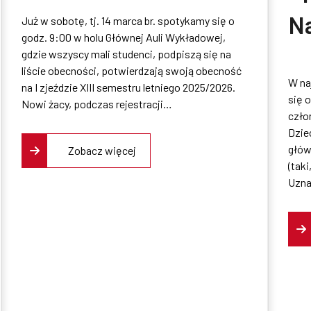
N
Już w sobotę, tj. 14 marca br. spotykamy się o
Dziecięcej
godz. 9:00 w holu Głównej Auli Wykładowej,
C
gdzie wszyscy mali studenci, podpiszą się na
Politechniki
liście obecności, potwierdzają swoją obecność
W naj
na I zjeździe XIII semestru letniego 2025/2026.
Dz
Świętokrzyskiej
się 
Nowi żacy, podczas rejestracji…
czło
Po
Dzie
główn
Zobacz więcej
Św
(taki
Uzna