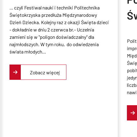
... czyli Festiwal nauki i techniki Politechnika
Świętokrzyska
Ś
Świętokrzyska przedłuża Międzynarodowy
Dzień Dziecka. Kolejny raz z okazji Święta dzieci
dzieciom
dz
- dokładnie w dniu 2 czerwca br.- Uczelnia
zamieni się w "poligon doświadczalny" dla
Poli
M
najmłodszych. W tym roku, do odwiedzenia
impr
świata młodych…
Międ
2
Świę
pobi
Zobacz więcej
W
jedy
licz
nawi