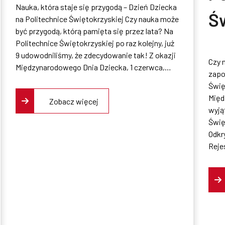
Nauka, która staje się przygodą – Dzień Dziecka
Świętokrzyska
Ś
na Politechnice Świętokrzyskiej Czy nauka może
być przygodą, którą pamięta się przez lata? Na
dzieciom
dz
Politechnice Świętokrzyskiej po raz kolejny, już
9 udowodniliśmy, że zdecydowanie tak! Z okazji
Czy 
M
Międzynarodowego Dnia Dziecka, 1 czerwca,…
zapo
Świę
Na
Międ
Zobacz więcej
wyją
Na
Świę
Odkr
re
Reje
W