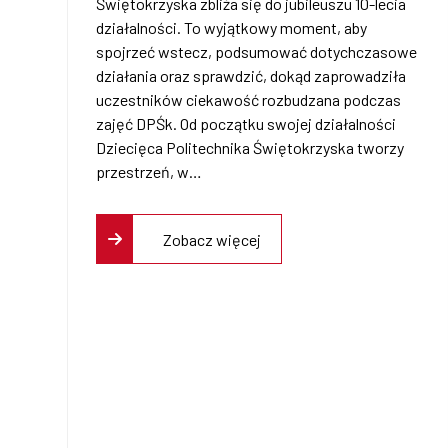
Politechniki
Świętokrzyska zbliża się do jubileuszu 10-lecia
działalności. To wyjątkowy moment, aby
Świętokrzyskiej
spojrzeć wstecz, podsumować dotychczasowe
działania oraz sprawdzić, dokąd zaprowadziła
Sklep PŚk
2017-2026
uczestników ciekawość rozbudzana podczas
zajęć DPŚk. Od początku swojej działalności
Dziecięca Politechnika Świętokrzyska tworzy
przestrzeń, w…
Kontakt
Zobacz więcej