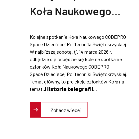
Koła Naukowego
CODEPRO Space
Kolejne spotkanie Koła Naukowego CODEPRO
Dziecięcej
Space Dziecięcej Politechniki Świętokrzyskiej
W najbliższą sobotę, tj. 14 marca 2026 r.
Politechniki
odbędzie się odbędzie się kolejne spotkanie
członków Koła Naukowego CODEPRO
Świętokrzyskiej
Space Dziecięcej Politechniki Świętokrzyskiej.
Temat główny, to prelekcje członków Koła na
temat „𝗛𝗶𝘀𝘁𝗼𝗿𝗶𝗮 𝘁𝗲𝗹𝗲𝗴𝗿𝗮𝗳𝗶𝗶…
Zobacz więcej