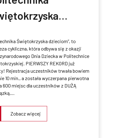
więtokrzyska
ieciom – Świat
technika Świętokrzyska dzieciom”, to
łodego Odkrywcy
eza cykliczna, która odbywa się z okazji
zynarodowego Dnia Dziecka w Politechnice
025 – MIEJSCA
tokrzyskiej. PIERWSZY REKORD już
ty! Rejestracja uczestników trwała bowiem
YCZERPANE
nie 10 min., a została wyczerpana pierwotna
ba 600 miejsc dla uczestników z DUŻĄ
ązką,…
Zobacz więcej