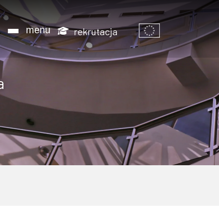
Informacje o 
j
menu
rekrutacja
a