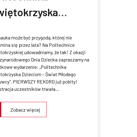
więtokrzyska
ieciom – Świat
nauka może być przygodą, której nie
łodego Odkrywcy:
mina się przez lata? Na Politechnice
tokrzyskiej udowadniamy, że tak! Z okazji
jwiększy Festiwal
zynarodowego Dnia Dziecka zapraszamy na
tkowe wydarzenie: „Politechnika
uki dla dzieci w
tokrzyska Dzieciom – Świat Młodego
ywcy”. PIERWSZY REKORD już pobity!
gionie! – MIEJSCA
stracja uczestników trwała…
YCZERPANE
Zobacz więcej