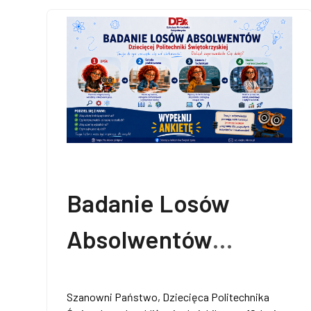
Doktoranci
Podyplomowe
Pracownicy
Badanie Losów
Domy studenckie
Absolwentów
Dziecięcej
Szanowni Państwo, Dziecięca Politechnika
Współpraca