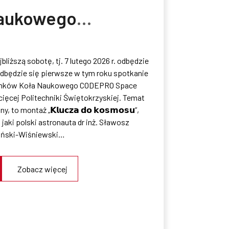
aukowego
ODEPRO Space
bliższą sobotę, tj. 7 lutego 2026 r. odbędzie
iecięcej
odbędzie się pierwsze w tym roku spotkanie
nków Koła Naukowego CODEPRO Space
litechniki
cięcej Politechniki Świętokrzyskiej. Temat
y, to montaż „𝗞𝗹𝘂𝗰𝘇𝗮 𝗱𝗼 𝗸𝗼𝘀𝗺𝗼𝘀𝘂”,
iętokrzyskiej
, jaki polski astronauta dr inż. Sławosz
ński-Wiśniewski…
Zobacz więcej