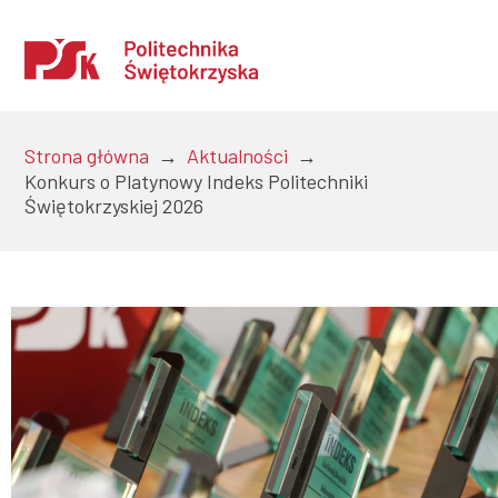
Strona główna
→
Aktualności
→
Konkurs o Platynowy Indeks Politechniki
Świętokrzyskiej 2026
Uczelnia
Kandydaci
Studenci