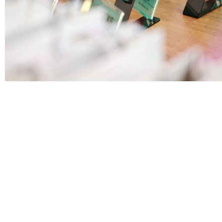
Doktoranci
Podyplomowe
Pracownicy
Domy
studenckie