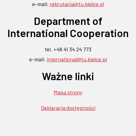
nowej
nowej
e-mail:
rekrutacja@tu.kielce.pl
się
się
się
się
się
karcie
w
w
w
w
w
karcie
Department of
nowej
nowej
nowej
nowej
nowej
karcie
karcie
karcie
karcie
karcie
International Cooperation
tel. +48 41 34 24 773
e-mail:
international@tu.kielce.pl
Ważne linki
Mapa strony
Deklaracja dostępności