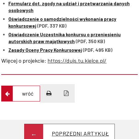
Formularz dot. zgody na udział i przetwarzania danych
osobowych
Oświadczenie o samodzielności wykonania pracy
konkursowej
(PDF, 337 KB)
Oświadczenie Uczestnika konkursu o przeniesieniu
autorskich praw majątkowych
(PDF, 350 KB)
Zasady Oceny Pracy Konkursowej
(PDF, 495 KB)
Więcej o projekcie:
https://dujs.tu.kielce.pl/
wróć
POPRZEDNI ARTYKUŁ