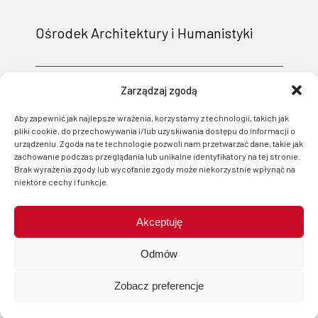
Ośrodek Architektury i Humanistyki
Zarządzaj zgodą
Aby zapewnić jak najlepsze wrażenia, korzystamy z technologii, takich jak
pliki cookie, do przechowywania i/lub uzyskiwania dostępu do informacji o
urządzeniu. Zgoda na te technologie pozwoli nam przetwarzać dane, takie jak
zachowanie podczas przeglądania lub unikalne identyfikatory na tej stronie.
Brak wyrażenia zgody lub wycofanie zgody może niekorzystnie wpłynąć na
niektóre cechy i funkcje.
Akceptuję
Projekt i wsparcie techniczne: Logonet Sp. z o.o. w Bydgoszczy
Odmów
Zobacz preferencje
start
menu
szukaj