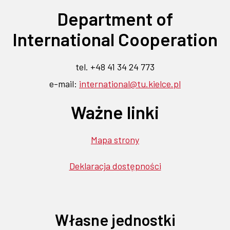
karcie
w
w
w
w
w
karcie
Department of
nowej
nowej
nowej
nowej
nowej
karcie
karcie
karcie
karcie
karcie
International Cooperation
tel. +48 41 34 24 773
e-mail:
international@tu.kielce.pl
Ważne linki
Mapa strony
Deklaracja dostępności
Własne jednostki