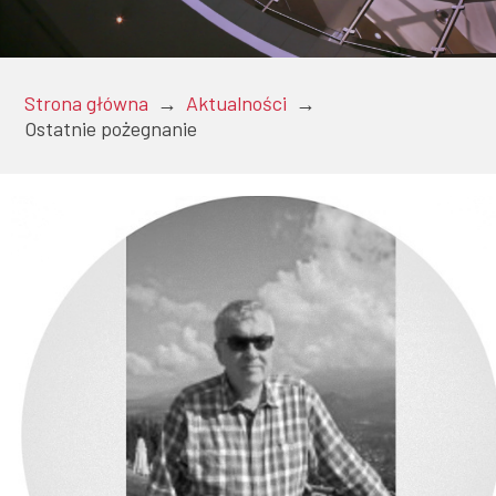
Doktoranci
Strona główna
→
Aktualności
→
Ostatnie pożegnanie
Podyplomowe
Pracownicy
Domy
studenckie