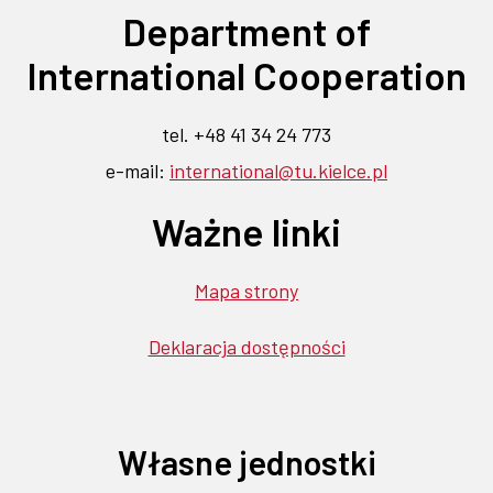
karcie
Department of
nowej
nowej
nowej
nowej
nowej
karcie
karcie
karcie
karcie
karcie
International Cooperation
tel. +48 41 34 24 773
e-mail:
international@tu.kielce.pl
Ważne linki
Mapa strony
Deklaracja dostępności
Własne jednostki