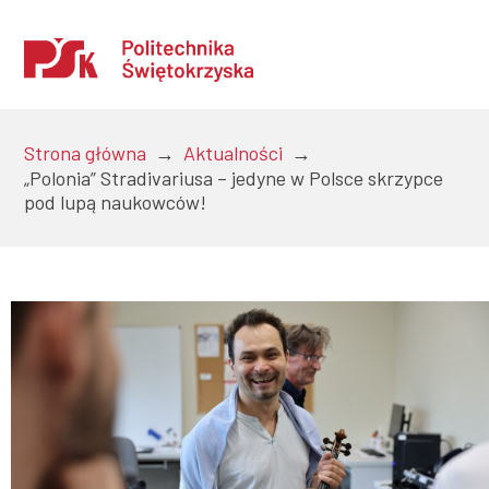
Strona główna
→
Aktualności
→
„Polonia” Stradivariusa – jedyne w Polsce skrzypce
pod lupą naukowców!
Uczelnia
Kandydaci
Studenci