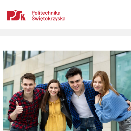
Strona główna
→
International
→
Rekrutacja na wyjazdy STA i STT w ramach
programu Erasmus+
Uczelnia
Kandydaci
Studenci