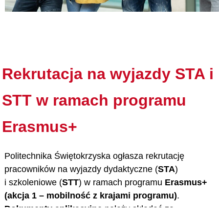
Doktoranci
Podyplomowe
Rekrutacja na wyjazdy STA i
Pracownicy
STT w ramach programu
Erasmus+
Domy
Politechnika Świętokrzyska ogłasza rekrutację
start
menu
szukaj
studenckie
pracowników na wyjazdy dydaktyczne (
STA
)