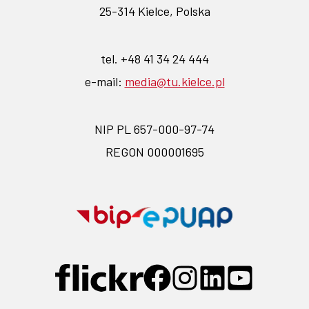
25-314 Kielce, Polska
tel. +48 41 34 24 444
e-mail:
media@tu.kielce.pl
NIP PL 657-000-97-74
REGON 000001695
Przejdź
Przejdź
na
na
stronę
stronę
Przejdź
Przejdź
Przejdź
Przejdź
Przejdź
BIP-
EPUAP-
do
do
do
do
do
profilu
profilu
profilu
profilu
profilu
link
link