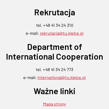
na
na
na
na
na
otwiera
otwiera
Rekrutacja
Flickr
Facebook
Instagramie
Linkedin
YouTube
się
się
-
-
-
-
-
link
link
link
link
link
w
w
tel. +48 41 34 24 310
otwiera
otwiera
otwiera
otwiera
otwiera
nowej
nowej
e-mail:
rekrutacja@tu.kielce.pl
się
się
się
się
się
karcie
w
w
w
w
w
karcie
Department of
nowej
nowej
nowej
nowej
nowej
karcie
karcie
karcie
karcie
karcie
International Cooperation
tel. +48 41 34 24 773
e-mail:
international@tu.kielce.pl
Ważne linki
Mapa strony