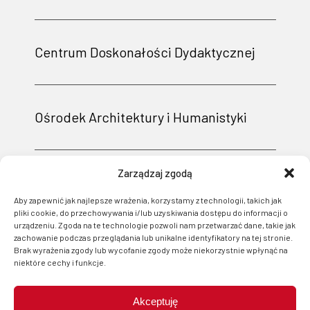
Centrum Doskonałości Dydaktycznej
Ośrodek Architektury i Humanistyki
Zarządzaj zgodą
Aby zapewnić jak najlepsze wrażenia, korzystamy z technologii, takich jak
pliki cookie, do przechowywania i/lub uzyskiwania dostępu do informacji o
urządzeniu. Zgoda na te technologie pozwoli nam przetwarzać dane, takie jak
zachowanie podczas przeglądania lub unikalne identyfikatory na tej stronie.
Brak wyrażenia zgody lub wycofanie zgody może niekorzystnie wpłynąć na
niektóre cechy i funkcje.
Akceptuję
Projekt i wsparcie techniczne: Logonet Sp. z o.o. w Bydgoszczy