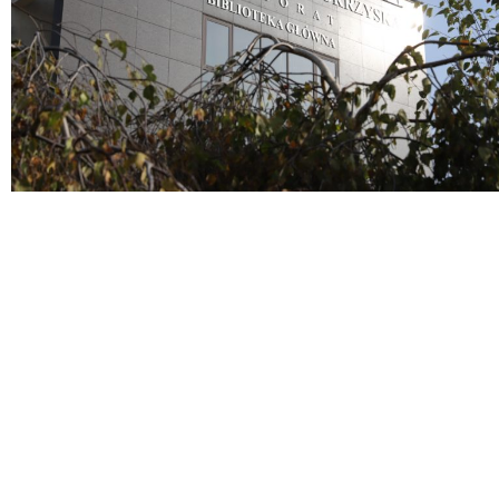
Doktoranci
Podyplomowe
Pracownicy
Domy
studenckie