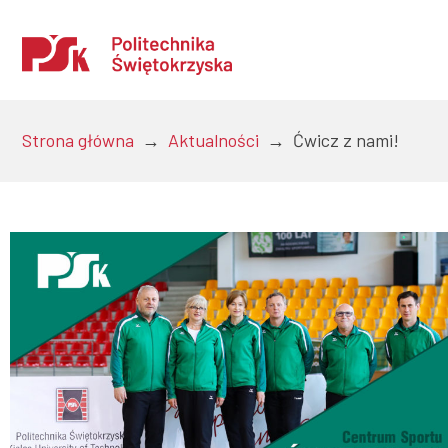
Strona główna
→
Aktualności
→
Ćwicz z nami!
Uczelnia
Kandydaci
Studenci