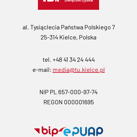
al. Tysiąclecia Państwa Polskiego 7
25-314 Kielce, Polska
tel. +48 41 34 24 444
e-mail:
media@tu.kielce.pl
NIP PL 657-000-97-74
REGON 000001695
Przejdź
Przejdź