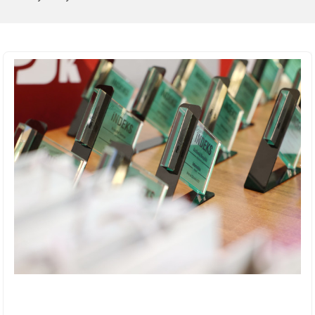
Doktoranci
Podyplomowe
Pracownicy
Domy
studenckie