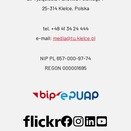
25-314 Kielce, Polska
tel. +48 41 34 24 444
e-mail:
media@tu.kielce.pl
NIP PL 657-000-97-74
REGON 000001695
Przejdź
Przejdź
na
na
stronę
stronę
Przejdź
Przejdź
Przejdź
Przejdź
Przejdź
BIP-
EPUAP-
do
do
do
do
do