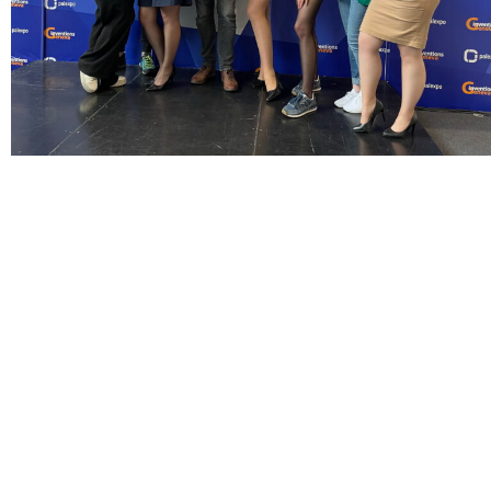
Doktoranci
Podyplomowe
Pracownicy
Domy
studenckie