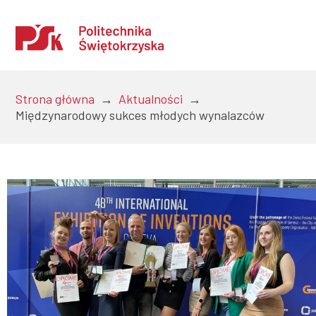
Strona główna
→
Aktualności
→
Międzynarodowy sukces młodych wynalazców
Uczelnia
Kandydaci
Studenci