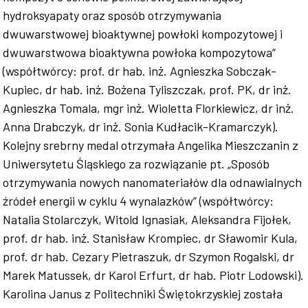
hydroksyapaty oraz sposób otrzymywania
dwuwarstwowej bioaktywnej powłoki kompozytowej i
dwuwarstwowa bioaktywna powłoka kompozytowa”
(współtwórcy: prof. dr hab. inż. Agnieszka Sobczak-
Kupiec, dr hab. inż. Bożena Tyliszczak, prof. PK, dr inż.
Agnieszka Tomala, mgr inż. Wioletta Florkiewicz, dr inż.
Anna Drabczyk, dr inż. Sonia Kudłacik-Kramarczyk).
Kolejny srebrny medal otrzymała Angelika Mieszczanin z
Uniwersytetu Śląskiego za rozwiązanie pt. „Sposób
otrzymywania nowych nanomateriałów dla odnawialnych
źródeł energii w cyklu 4 wynalazków” (współtwórcy:
Natalia Stolarczyk, Witold Ignasiak, Aleksandra Fijołek,
prof. dr hab. inż. Stanisław Krompiec, dr Sławomir Kula,
prof. dr hab. Cezary Pietraszuk, dr Szymon Rogalski, dr
Marek Matussek, dr Karol Erfurt, dr hab. Piotr Lodowski).
Karolina Janus z Politechniki Świętokrzyskiej została