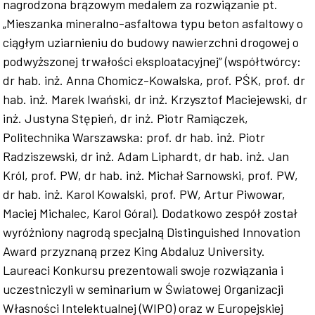
nagrodzona brązowym medalem za rozwiązanie pt.
„Mieszanka mineralno-asfaltowa typu beton asfaltowy o
ciągłym uziarnieniu do budowy nawierzchni drogowej o
podwyższonej trwałości eksploatacyjnej” (współtwórcy:
dr hab. inż. Anna Chomicz-Kowalska, prof. PŚK, prof. dr
hab. inż. Marek Iwański, dr inż. Krzysztof Maciejewski, dr
inż. Justyna Stępień, dr inż. Piotr Ramiączek,
Politechnika Warszawska: prof. dr hab. inż. Piotr
Radziszewski, dr inż. Adam Liphardt, dr hab. inż. Jan
Król, prof. PW, dr hab. inż. Michał Sarnowski, prof. PW,
dr hab. inż. Karol Kowalski, prof. PW, Artur Piwowar,
Maciej Michalec, Karol Góral). Dodatkowo zespół został
wyróżniony nagrodą specjalną Distinguished Innovation
Award przyznaną przez King Abdaluz University.
Laureaci Konkursu prezentowali swoje rozwiązania i
uczestniczyli w seminarium w Światowej Organizacji
Własności Intelektualnej (WIPO) oraz w Europejskiej