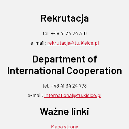
profilu
profilu
profilu
profilu
profilu
link
link
na
na
na
na
na
otwiera
otwiera
Rekrutacja
Flickr
Facebook
Instagramie
Linkedin
YouTube
się
się
-
-
-
-
-
link
link
link
link
link
w
w
tel. +48 41 34 24 310
otwiera
otwiera
otwiera
otwiera
otwiera
nowej
nowej
e-mail:
rekrutacja@tu.kielce.pl
się
się
się
się
się
karcie
w
w
w
w
w
karcie
Department of
nowej
nowej
nowej
nowej
nowej
karcie
karcie
karcie
karcie
karcie
International Cooperation
tel. +48 41 34 24 773
e-mail:
international@tu.kielce.pl
Ważne linki
Mapa strony