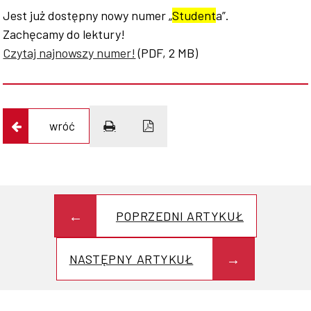
Jest już dostępny nowy numer „
Student
a”.
Zachęcamy do lektury!
Współpraca
Czytaj najnowszy numer!
(PDF, 2 MB)
Sklep PŚk
wróć
Kontakt
POPRZEDNI ARTYKUŁ
NASTĘPNY ARTYKUŁ