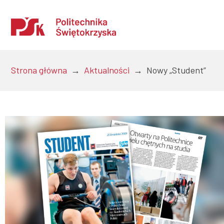
Strona główna
→
Aktualności
→
Nowy „Student”
Uczelnia
Kandydaci
Studenci