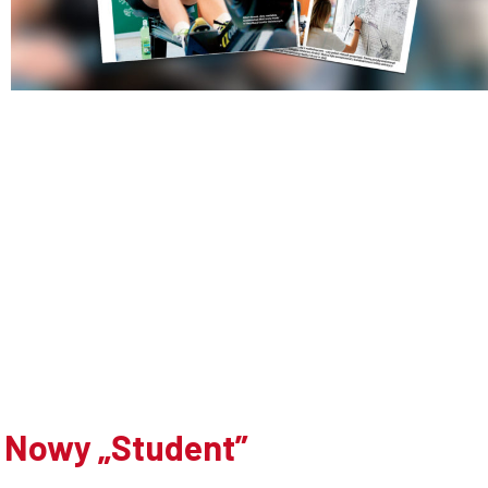
Doktoranci
Podyplomowe
Pracownicy
Domy
Nowy „Student”
studenckie