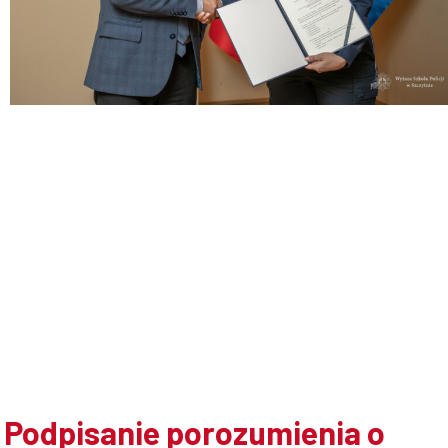
Doktoranci
Podyplomowe
Pracownicy
Domy
studenckie
Podpisanie porozumienia o