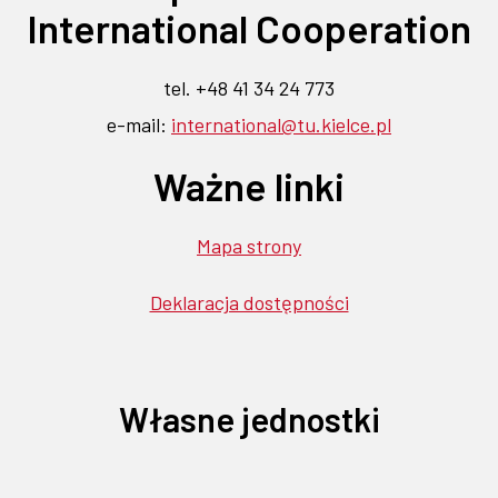
karcie
karcie
karcie
karcie
karcie
International Cooperation
tel. +48 41 34 24 773
e-mail:
international@tu.kielce.pl
Ważne linki
Mapa strony
Deklaracja dostępności
Własne jednostki