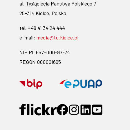
al. Tysiąclecia Państwa Polskiego 7
25-314 Kielce, Polska
tel. +48 41 34 24 444
e-mail:
media@tu.kielce.pl
NIP PL 657-000-97-74
REGON 000001695
Przejdź
Przejdź
na
na
stronę
stronę
Przejdź
Przejdź
Przejdź
Przejdź
Przejdź
BIP-
EPUAP-
do
do
do
do
do
profilu
profilu
profilu
profilu
profilu
link
link
na
na
na
na
na