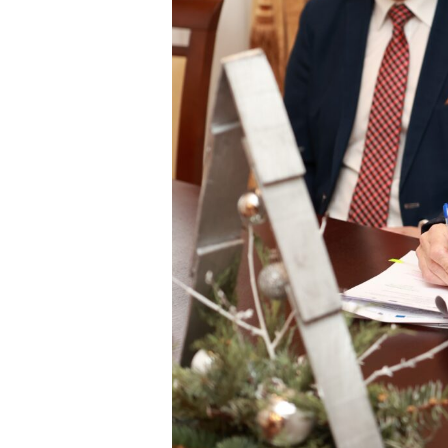
Doktoranci
Podyplomowe
Pracownicy
Domy studenckie