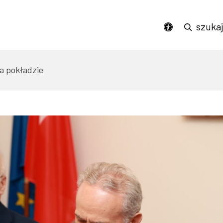
Podświetl wszystkie linki na stronie
szuka
dostępność
a pokładzie