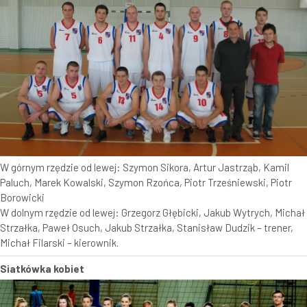
W górnym rzędzie od lewej: Szymon Sikora, Artur Jastrząb, Kamil
Paluch, Marek Kowalski, Szymon Rzońca, Piotr Trześniewski, Piotr
Borowicki
W dolnym rzędzie od lewej: Grzegorz Głębicki, Jakub Wytrych, Michał
Strzałka, Paweł Osuch, Jakub Strzałka, Stanisław Dudzik – trener,
Michał Filarski – kierownik.
Siatkówka kobiet