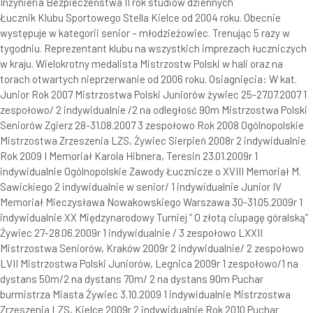
Inżynieria Bezpieczeństwa II rok studiów dziennych
Łucznik Klubu Sportowego Stella Kielce od 2004 roku. Obecnie
występuje w kategorii senior – młodzieżowiec. Trenując 5 razy w
tygodniu. Reprezentant klubu na wszystkich imprezach łuczniczych
w kraju. Wielokrotny medalista Mistrzostw Polski w hali oraz na
torach otwartych nieprzerwanie od 2006 roku. Osiagnięcia: W kat.
Junior Rok 2007 Mistrzostwa Polski Juniorów żywiec 25-27.07.2007 1
zespołowo/ 2 indywidualnie /2 na odległość 90m Mistrzostwa Polski
Seniorów Zgierz 28-31.08.2007 3 zespołowo Rok 2008 Ogólnopolskie
Mistrzostwa Zrzeszenia LZS, Żywiec Sierpień 2008r 2 indywidualnie
Rok 2009 I Memoriał Karola Hibnera, Teresin 23.01.2009r 1
indywidualnie Ogólnopolskie Zawody Łucznicze o XVIII Memoriał M.
Sawickiego 2 indywidualnie w senior/ 1 indywidualnie Junior IV
Memoriał Mieczysława Nowakowskiego Warszawa 30-31.05.2009r 1
indywidualnie XX Międzynarodowy Turniej ” O złotą ciupagę góralską”
Żywiec 27-28.06.2009r 1 indywidualnie / 3 zespołowo LXXII
Mistrzostwa Seniorów, Kraków 2009r 2 indywidualnie/ 2 zespołowo
LVII Mistrzostwa Polski Juniorów, Legnica 2009r 1 zespołowo/1 na
dystans 50m/2 na dystans 70m/ 2 na dystans 90m Puchar
burmistrza Miasta Żywiec 3.10.2009 1 indywidualnie Mistrzostwa
Zrzeszenia LZS, Kielce 2009r 2 indywidualnie Rok 2010 Puchar