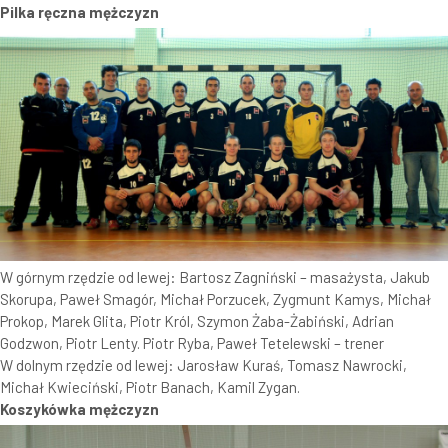
Pilka ręczna mężczyzn
W górnym rzędzie od lewej: Bartosz Zagniński – masażysta, Jakub
Skorupa, Paweł Smagór, Michał Porzucek, Zygmunt Kamys, Michał
Prokop, Marek Glita, Piotr Król, Szymon Żaba-Żabiński, Adrian
Godzwon, Piotr Lenty. Piotr Ryba, Paweł Tetelewski – trener
W dolnym rzędzie od lewej: Jarosław Kuraś, Tomasz Nawrocki,
Michał Kwieciński, Piotr Banach, Kamil Zygan.
Koszykówka mężczyzn