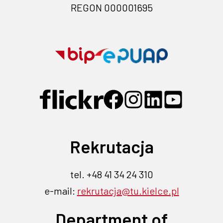
REGON 000001695
Przejdź
Przejdź
na
na
stronę
stronę
Przejdź
Przejdź
Przejdź
Przejdź
Przejdź
BIP-
EPUAP-
do
do
do
do
do
profilu
profilu
profilu
profilu
profilu
link
link
na
na
na
na
na
otwiera
otwiera
Rekrutacja
Flickr
Facebook
Instagramie
Linkedin
YouTube
się
się
-
-
-
-
-
link
link
link
link
link
w
w
tel. +48 41 34 24 310
otwiera
otwiera
otwiera
otwiera
otwiera
nowej
nowej
e-mail:
rekrutacja@tu.kielce.pl
się
się
się
się
się
karcie
w
w
w
w
w
karcie
Department of
nowej
nowej
nowej
nowej
nowej