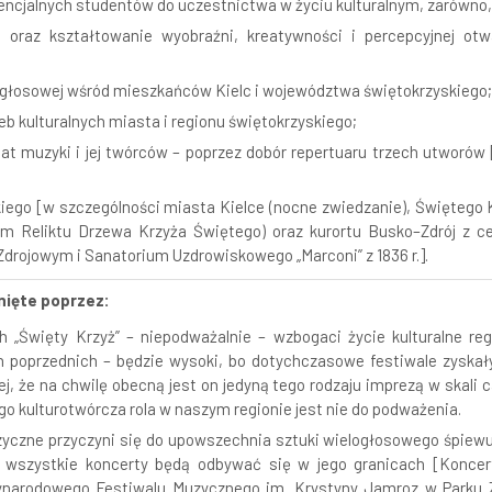
cjalnych studentów do uczestnictwa w życiu kulturalnym, zarówno, j
e oraz kształtowanie wyobraźni, kreatywności i percepcyjnej ot
głosowej wśród mieszkańców Kielc i województwa świętokrzyskiego;
b kulturalnych miasta i regionu świętokrzyskiego;
at muzyki i jej twórców – poprzez dobór repertuaru trzech utworó
iego [w szczególności miasta Kielce (nocne zwiedzanie), Świętego K
um Reliktu Drzewa Krzyża Świętego) oraz kurortu Busko–Zdrój z 
drojowym i Sanatorium Uzdrowiskowego „Marconi” z 1836 r.].
nięte poprzez:
 „Święty Krzyż” – niepodważalnie – wzbogaci życie kulturalne reg
h poprzednich – będzie wysoki, bo dotychczasowe festiwale zyska
, że na chwilę obecną jest on jedyną tego rodzaju imprezą w skali c
o kulturotwórcza rola w naszym regionie jest nie do podważenia.
czne przyczyni się do upowszechnia sztuki wielogłosowego śpiewu
ż wszystkie koncerty będą odbywać się w jego granicach [Koncer
narodowego Festiwalu Muzycznego im. Krystyny Jamroz w Parku Z