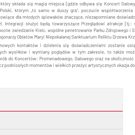
a który składa się magia miejsca [gdzie odbywa się Koncert Galowy
j Polski, którym „to samo w duszy gra”, poczucie współtworzeni
owiące dla młodych śpiewaków znaczące, niezapomniane doświadczeni
zi. Integracji służyć będą towarzyszące Przeglądowi atrakcje [tj.
 nocne zwiedzanie Kielc, wspólne penetrowanie Parku Zdrojowego i
isjonarzy Oblatów Maryi Niepokalanej Sanktuarium Reliktu Drzewa Kr
nowych kontaktów i dzielenia się doświadczeniami zostanie osią
ych wysiłków i wymiany poglądów w tym zakresie, to także możli
s prób do Koncertów: Promenadowego, Galowego oraz na okolicznoś
cz podniosłych momentów i wielkich przeżyć artystycznych okazja do