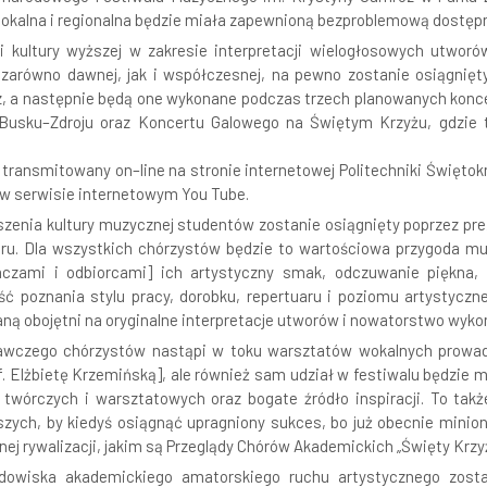
okalna i regionalna będzie miała zapewnioną bezproblemową dostępn
i i kultury wyższej w zakresie interpretacji wielogłosowych utwor
zarówno dawnej, jak i współczesnej, na pewno zostanie osiągnięty,
z, a następnie będą one wykonane podczas trzech planowanych koncer
sku–Zdroju oraz Koncertu Galowego na Świętym Krzyżu, gdzie tr
transmitowany on–line na stronie internetowej Politechniki Świętok
 w serwisie internetowym You Tube.
oszenia kultury muzycznej studentów zostanie osiągnięty poprzez pr
uaru. Dla wszystkich chórzystów będzie to wartościowa przygoda 
haczami i odbiorcami] ich artystyczny smak, odczuwanie piękna
ść poznania stylu pracy, dorobku, repertuaru i poziomu artystyczn
taną obojętni na oryginalne interpretacje utworów i nowatorstwo wyk
wczego chórzystów nastąpi w toku warsztatów wokalnych prowad
rof. Elżbietę Krzemińską], ale również sam udział w festiwalu będzie 
twórczych i warsztatowych oraz bogate źródło inspiracji. To takż
pszych, by kiedyś osiągnąć upragniony sukces, bo już obecnie minio
ej rywalizacji, jakim są Przeglądy Chórów Akademickich „Święty Krzyż
rodowiska akademickiego amatorskiego ruchu artystycznego zosta