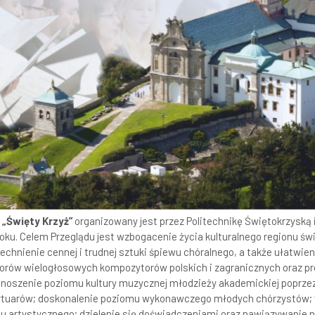
„Święty Krzyż”
organizowany jest przez Politechnikę Świętokrzyską 
roku. Celem Przeglądu jest wzbogacenie życia kulturalnego regionu św
echnienie cennej i trudnej sztuki śpiewu chóralnego, a także ułatwie
worów wielogłosowych kompozytorów polskich i zagranicznych oraz pr
dnoszenie poziomu kultury muzycznej młodzieży akademickiej poprzez
ertuarów; doskonalenie poziomu wykonawczego młodych chórzystów; 
 artystycznego; dzielenie się doświadczeniami oraz nawiązywanie n