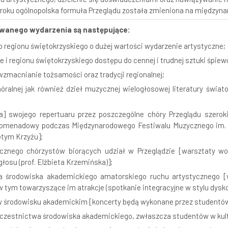
0 roku ogólnopolska formuła Przeglądu została zmieniona na międzyn
nowanego wydarzenia są następujące:
 regionu świętokrzyskiego o dużej wartości wydarzenie artystyczne;
i regionu świętokrzyskiego dostępu do cennej i trudnej sztuki śpiew
zmacnianie tożsamości oraz tradycji regionalnej;
hóralnej jak również dzieł muzycznej wielogłosowej literatury świa
a] swojego repertuaru przez poszczególne chóry Przeglądu szerok
romenadowy podczas Międzynarodowego Festiwalu Muzycznego im.
ętym Krzyżu];
ycznego chórzystów biorących udział w Przeglądzie [warsztaty 
 głosu (prof. Elżbieta Krzemińska)];
ja środowiska akademickiego amatorskiego ruchu artystycznego [
w tym towarzyszące im atrakcje (spotkanie integracyjne w stylu dys
 w środowisku akademickim [koncerty będą wykonane przez studentów
czestnictwa środowiska akademickiego, zwłaszcza studentów w kult