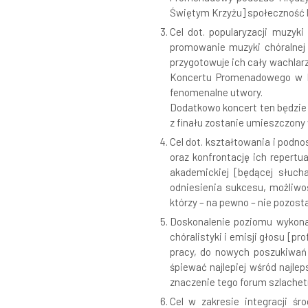
Świętym Krzyżu] społeczność l
Cel dot. popularyzacji muzyk
promowanie muzyki chóralnej 
przygotowuje ich cały wachlar
Koncertu Promenadowego w Bu
fenomenalne utwory.
Dodatkowo koncert ten będzie 
z finału zostanie umieszczony
Cel dot. kształtowania i podn
oraz konfrontację ich repert
akademickiej [będącej słuc
odniesienia sukcesu, możliwo
którzy – na pewno – nie pozos
Doskonalenie poziomu wykona
chóralistyki i emisji głosu [p
pracy, do nowych poszukiwań 
śpiewać najlepiej wśród najle
znaczenie tego forum szlachetn
Cel w zakresie integracji ś