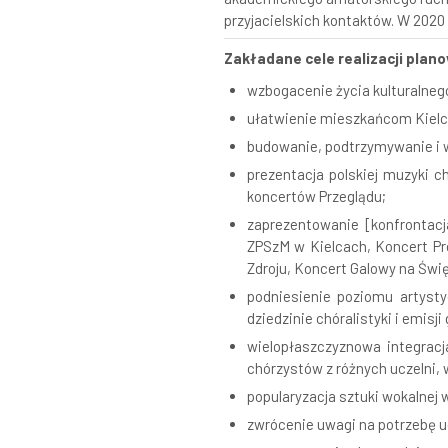
przyjacielskich kontaktów. W 202
Zakładane cele realizacji pla
wzbogacenie życia kulturalnego
ułatwienie mieszkańcom Kielce 
budowanie, podtrzymywanie i w
prezentacja polskiej muzyki c
koncertów Przeglądu;
zaprezentowanie [konfrontacj
ZPSzM w Kielcach, Koncert P
Zdroju, Koncert Galowy na Świ
podniesienie poziomu artyst
dziedzinie chóralistyki i emisji
wielopłaszczyznowa integrac
chórzystów z różnych uczelni, 
popularyzacja sztuki wokalnej
zwrócenie uwagi na potrzebę u