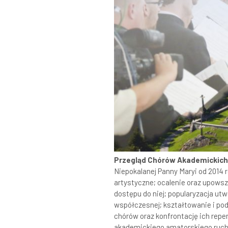
Przegląd Chórów Akademickich 
Niepokalanej Panny Maryi od 2014 
artystyczne; ocalenie oraz upowsz
dostępu do niej; popularyzacja ut
współczesnej; kształtowanie i po
chórów oraz konfrontację ich rep
akademickiego amatorskiego ruchu