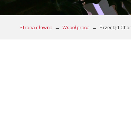
Doktoranci
Strona główna
→
Współpraca
→
Przegląd Chó
Podyplomowe
Pracownicy
Domy studenckie
Współpraca