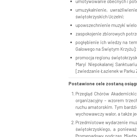
umotywowanie obecnych i poten
umuzykalnienie, uwrażliwieni
świętokrzyskich Uczelni;
upowszechnienie muzyki wielo
zaspokojenie zbiorowych potrze
pogłębienie ich wiedzy na tem
Galowego na Świętym Krzyżu];
promocja regionu świętokrzysk
Maryi Niepokalanej Sanktuari
[zwiedzanie Łazienek w Parku Z
Postawione cele zostaną osiąg
Przegląd Chórów Akademickich
organizacyjny – wzorem trzec
ruchu amatorskim. Tym bardziej
wychowawczy walor, a także jeg
Przedmiotowe wydarzenie muzy
świętokrzyskiego, a poniewa
Promenadowy podczas Między