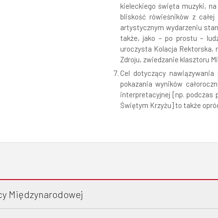
kieleckiego święta muzyki, n
bliskość rówieśników z całe
artystycznym wydarzeniu stan
także, jako – po prostu – lud
uroczysta Kolacja Rektorska,
Zdroju, zwiedzanie klasztoru M
Cel dotyczący nawiązywania 
pokazania wyników całoroczn
interpretacyjnej [np. podcza
Świętym Krzyżu] to także opró
acy Międzynarodowej