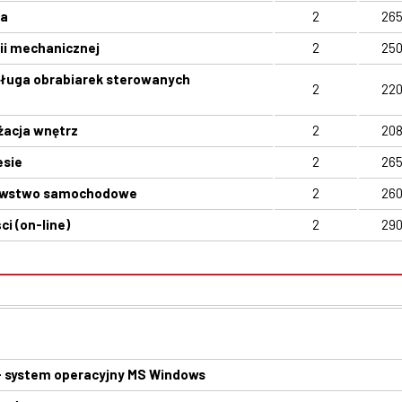
na
2
26
rii mechanicznej
2
25
ługa obrabiarek sterowanych
2
22
żacja wnętrz
2
20
esie
2
26
nawstwo samochodowe
2
26
i (on-line)
2
29
 system operacyjny MS Windows