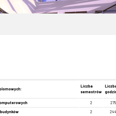
Liczba
Liczb
yplomowych:
semestrów
godzi
 komputerowych
2
27
 budynków
2
24