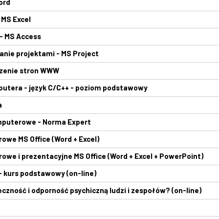
ord
 MS Excel
- MS Access
anie projektami - MS Project
rzenie stron WWW
utera - język C/C++ - poziom podstawowy
a
mputerowe - Norma Expert
owe MS Office (Word + Excel)
we i prezentacyjne MS Office (Word + Excel + PowerPoint)
- kurs podstawowy (on-line)
zność i odporność psychiczną ludzi i zespołów? (on-line)