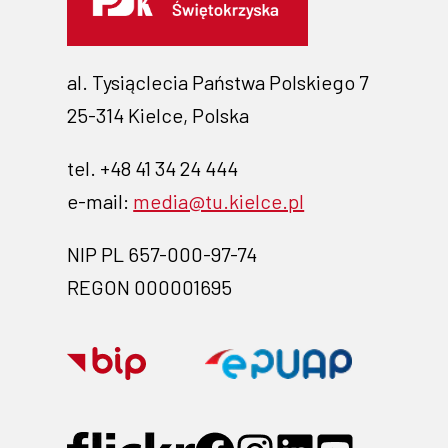
al. Tysiąclecia Państwa Polskiego 7
25-314 Kielce, Polska
tel. +48 41 34 24 444
e-mail:
media@tu.kielce.pl
NIP PL 657-000-97-74
REGON 000001695
Przejdź na stronę BIP- link otwiera
Przejdź na 
Przejdź do profilu na Flickr -
Przejdź do profilu na Fac
Przejdź do profilu n
Przejdź do prof
Przejdź do 