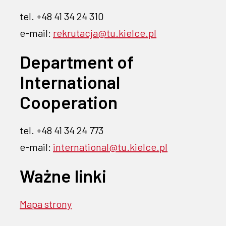
tel. +48 41 34 24 310
e-mail:
rekrutacja@tu.kielce.pl
Department of
International
Cooperation
tel. +48 41 34 24 773
e-mail:
international@tu.kielce.pl
Ważne linki
 się w nowej karcie
stronę EPUAP- link otwiera się w nowej karcie
Mapa strony
 link otwiera się w nowej karcie
ebook - link otwiera się w nowej karcie
a Instagramie - link otwiera się w nowej karcie
ilu na Linkedin - link otwiera się w nowej karcie
profilu na YouTube - link otwiera się w nowej karcie