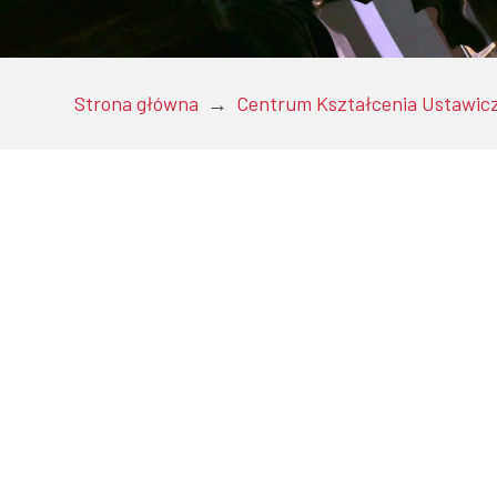
Doktoranci
Strona główna
→
Centrum Kształcenia Ustawic
Podyplomowe
Pracownicy
Domy studenckie