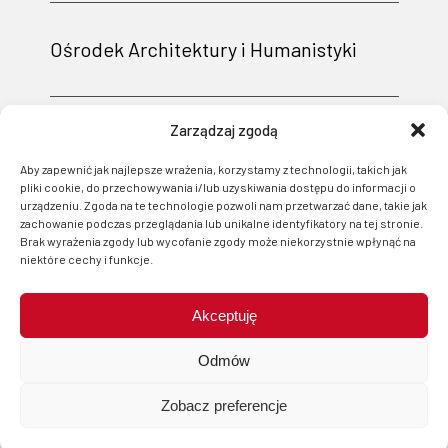
Ośrodek Architektury i Humanistyki
Zarządzaj zgodą
Aby zapewnić jak najlepsze wrażenia, korzystamy z technologii, takich jak
pliki cookie, do przechowywania i/lub uzyskiwania dostępu do informacji o
urządzeniu. Zgoda na te technologie pozwoli nam przetwarzać dane, takie jak
zachowanie podczas przeglądania lub unikalne identyfikatory na tej stronie.
Brak wyrażenia zgody lub wycofanie zgody może niekorzystnie wpłynąć na
niektóre cechy i funkcje.
Akceptuję
Projekt i wsparcie techniczne: Logonet Sp. z o.o. w Bydgoszczy
Odmów
Zobacz preferencje
start
menu
szukaj