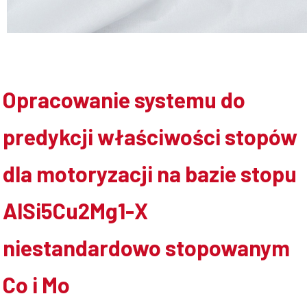
Współpraca
Opracowanie systemu do
Sklep PŚk
predykcji właściwości stopów
Kontakt
dla motoryzacji na bazie stopu
AlSi5Cu2Mg1-X
niestandardowo stopowanym
Co i Mo