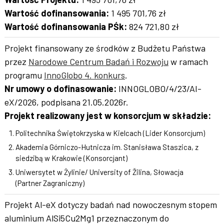
Wartość dofinansowania:
1 495 701,76 zł
Wartość dofinansowania PŚk:
824 721,80 zł
Projekt finansowany ze środków z Budżetu Państwa
przez
Narodowe Centrum Badań i Rozwoju
w ramach
programu
InnoGlobo 4. konkurs
.
Nr umowy o dofinasowanie:
INNOGLOBO/4/23/AI-
eX/2026, podpisana 21.05.2026r.
Projekt realizowany jest w konsorcjum w składzie:
Politechnika Świętokrzyska w Kielcach (Lider Konsorcjum)
Akademia Górniczo-Hutnicza im. Stanisława Staszica, z
siedzibą w Krakowie (Konsorcjant)
Uniwersytet w Żylinie/ University of Žilina, Słowacja
(Partner Zagraniczny)
Projekt Al-eX dotyczy badań nad nowoczesnym stopem
aluminium AlSi5Cu2Mg1 przeznaczonym do