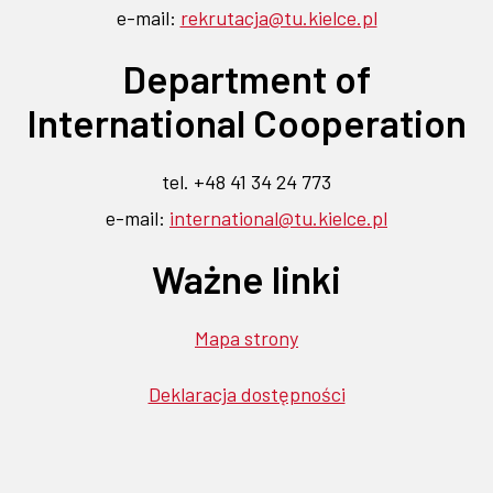
nowej
nowej
e-mail:
rekrutacja@tu.kielce.pl
się
się
się
się
się
karcie
w
w
w
w
w
karcie
Department of
nowej
nowej
nowej
nowej
nowej
karcie
karcie
karcie
karcie
karcie
International Cooperation
tel. +48 41 34 24 773
e-mail:
international@tu.kielce.pl
Ważne linki
Mapa strony
Deklaracja dostępności