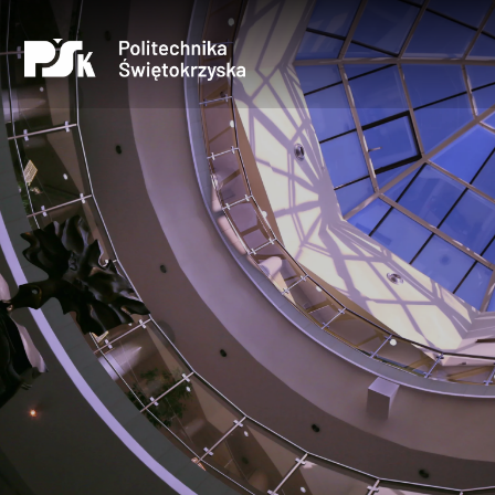
Uczelnia
Kandydaci
Studenci