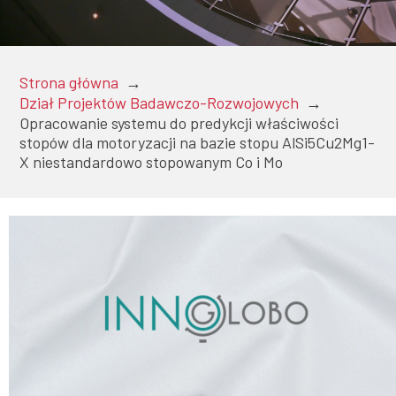
Doktoranci
Strona główna
→
Dział Projektów Badawczo-Rozwojowych
→
Podyplomowe
Opracowanie systemu do predykcji właściwości
stopów dla motoryzacji na bazie stopu AlSi5Cu2Mg1-
X niestandardowo stopowanym Co i Mo
Pracownicy
Domy
studenckie