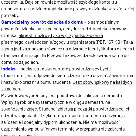
uczestnika. Daje on również możliwość szybkiego kontaktu
organizatora z rodzicem/opiekunem prawnym dziecka w razie takiej
potrzeby.
Samodzielny powrót dziecka do domu
– o samodzielnym
powrocie dziecka po zajęciach, decyduje rodzic/opiekun prawny
dziecka,
ale jest możliwy tylko w przypadku złożenia
pisemnego
oświadczenia/zgody u organizatora
(PDF, 167 KB)
. Taka
zgoda jest zaznaczana również na odwrocie identyfikatora dziecka i
stanowi informację dla Przewodników, że dziecko wraca samo do
domu po zajęciach.
Indeks
– indeks jest dokumentem potwierdzający bycie
studentem, jest odpowiednikiem „dzienniczka ucznia”. Zawiera imię
i nazwisko oraz nr albumu studenta.
Jest obowiązkowy na każdych
zajęciach.
Prawidłowo wypełniony jest podstawą do zaliczenia semestru.
Wpisy są robione systematycznie w ciągu semestru na
zakończenie zajęć. Studenci zbierają pieczątki potwierdzające ich
udział w zajęciach. Dzięki temu, na koniec semestru otrzymują
zaliczenie i specjalny dyplom ukończenia. Nie ma możliwości
uzupełnienia wpisu w innym terminie w przypadku nie zabrania
indeksu na zajęcia.