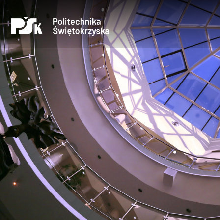
Uczelnia
Kandydaci
Studenci