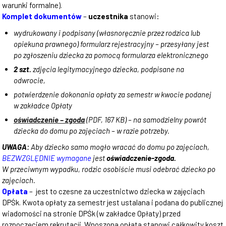
warunki formalne).
Komplet dokumentów
–
uczestnika
stanowi:
wydrukowany i podpisany (własnoręcznie przez rodzica lub
opiekuna prawnego) formularz rejestracyjny – przesyłany jest
po zgłoszeniu dziecka za pomocą formularza elektronicznego
2 szt.
zdjęcia legitymacyjnego dziecka, podpisane na
odwrocie,
potwierdzenie dokonania opłaty za semestr w kwocie podanej
w zakładce Opłaty
oświadczenie – zgoda
(PDF, 167 KB)
– na samodzielny powrót
dziecka do domu po zajęciach – w razie potrzeby.
UWAGA:
Aby dziecko samo mogło wracać do domu po zajęciach,
BEZWZGLĘDNIE
wymagane
jest
oświadczenie-zgoda.
W
przeciwnym wypadku, rodzic osobiście musi odebrać dziecko po
zajęciach.
Opłata
– jest to czesne za uczestnictwo dziecka w zajęciach
DPŚk. Kwota opłaty za semestr jest ustalana i podana do publicznej
wiadomości na stronie DPŚk (w zakładce Opłaty) przed
rozpoczęciem rekrutacji. Wnoszona opłata stanowi całkowity koszt