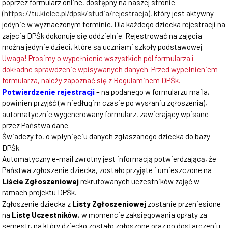
poprzez
formularz online
, dostępny na naszej stronie
(https://tu.kielce.pl/dpsk/studia/rejestracja)
, który jest aktywny
jedynie w wyznaczonym terminie. Dla każdego dziecka rejestracji na
zajęcia DPŚk dokonuje się oddzielnie. Rejestrować na zajęcia
można jedynie dzieci, które są uczniami szkoły podstawowej.
Uwaga! Prosimy o wypełnienie wszystkich pól formularza i
dokładne sprawdzenie wpisywanych danych. Przed wypełnieniem
formularza, należy zapoznać się z Regulaminem DPŚk.
Potwierdzenie rejestracji
– na podanego w formularzu maila,
powinien przyjść (w niedługim czasie po wysłaniu zgłoszenia),
automatycznie wygenerowany formularz, zawierający wpisane
przez Państwa dane.
Świadczy to, o wpłynięciu danych zgłaszanego dziecka do bazy
DPŚk.
Automatyczny e-mail zwrotny jest informacją potwierdzającą, że
Państwa zgłoszenie dziecka, zostało przyjęte i umieszczone na
Liście Zgłoszeniowej
rekrutowanych uczestników zajęć w
ramach projektu DPŚk.
Zgłoszenie dziecka z
Listy Zgłoszeniowej
zostanie przeniesione
na
Listę Uczestników
, w momencie zaksięgowania opłaty za
semestr, na który dziecko zostało zgłoszone oraz po dostarczeniu