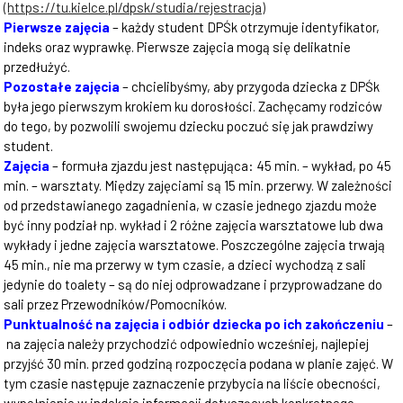
(https://tu.kielce.pl/dpsk/studia/rejestracja)
Pierwsze zajęcia
– każdy student DPŚk otrzymuje identyfikator,
indeks oraz wyprawkę. Pierwsze zajęcia mogą się delikatnie
przedłużyć.
Pozostałe zajęcia
– chcielibyśmy, aby przygoda dziecka z DPŚk
była jego pierwszym krokiem ku dorosłości. Zachęcamy rodziców
do tego, by pozwolili swojemu dziecku poczuć się jak prawdziwy
student.
Zajęcia
– formuła zjazdu jest następująca: 45 min. – wykład, po 45
min. – warsztaty. Między zajęciami są 15 min. przerwy. W zależności
od przedstawianego zagadnienia, w czasie jednego zjazdu może
być inny podział np. wykład i 2 różne zajęcia warsztatowe lub dwa
wykłady i jedne zajęcia warsztatowe. Poszczególne zajęcia trwają
45 min., nie ma przerwy w tym czasie, a dzieci wychodzą z sali
jedynie do toalety – są do niej odprowadzane i przyprowadzane do
sali przez Przewodników/Pomocników.
Punktualność na zajęcia i odbiór dziecka po ich zakończeniu
–
na zajęcia należy przychodzić odpowiednio wcześniej, najlepiej
przyjść 30 min. przed godziną rozpoczęcia podana w planie zajęć. W
tym czasie następuje zaznaczenie przybycia na liście obecności,