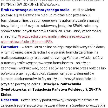
KOMPLETÓW DOKUMENTÓW dziecka.
Brak zwrotnego automatycznego maila
– mail powinien
pojawić się w skrzynce w niedługim czasie po przesłaniu
formularza online. Jest on generowany automatycznie z naszej
bazy, dlatego też często traktowany jest, jako SPAM, zalecamy
sprawdzanie innych folderów takich jak SPAM, Inne, Wiadomości
śmieci itp.
W przypadku braku maila, należy niezwłocznie
skontaktować się z Biurem dPŚk.
Formularz
– w formularzu online należy uzupełnić wszystkie dane,
w tym również dane dziecka. Po wysłaniu formularza online, na
maila podanego przy rejestracji otrzymają Państwo wiadomość, z
automatycznie wygenerowanym formularzem – należy go
zachować, wydrukować, podpisać (własnoręcznie przez rodzica lub
opiekuna prawnego dziecka). Stanowi on jeden z elementów
kompletu dokumentów, który należy dostarczyć osobiście lub
przysłać pocztą na adres:
Dziecięca Politechnika
Świętokrzyska, al. Tysiąclecia Państwa Polskiego 7, 25-314
Kielce.
Uczestnik
– uczeń szkoły podstawowej, którego rejestracja w
zajęciach została pozytywnie zweryfikowana (spełniono wszystkie