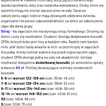
wypełnienie w indeksie informacji dotyczących konkretnego
zjazdu/spotkania, daty oraz nazwiska wykładowcy. Osoby, które się
spóźniły mogą nie zostać wpuszczone na salę. Zaraz po
zakończeniu zajęć rodzice mają obowiązek odebrania dziecka,
organizator nie ponosi odpowiedzialności za dzieci po zakończeniu
zajęć dla danej grupy.
Strój
– Na zajęciach nie ma wymogu stroju formalnego. Chcemy, by
dzieci czuły się swobodnie. Studenci dostają dedykowane koszulki
DPŚk, których kolor jest inny w każdym roku. Będzie nam bardzo
miło, jeśli dzieci będą właśnie w nich uczestniczyły w zajęciach.
Koszulkę, której rozmiar wybiera się przed rozpoczęciem zajęć,
student DPŚk dostaje jedną na cały rok akademicki. Istnieje
możliwość dokupienia
dodatkowej koszulki
, po wniesieniu opłaty
w kwocie
60 zł
.
Poniżej obowiązujące rozmiary studenckich
koszulek.
5-6
lat/
wzrost 122-128 cm
(szer. 35/dł. 49 cm)
7-8
lat/
wzrost 128-134 cm
(szer. 38/dł. 52 cm)
9-11
lat/
wzrost 134-140 cm
(szer. 41/dł. 58 cm)
12-14
lat/
wzrost 146-152 cm
(szer. 43/dł. 61 cm)
XS
(szer. 48/dł. 68 cm)
S
(szer. 51/dł. 70 cm)