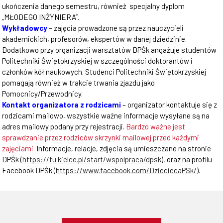
ukończenia danego semestru, również specjalny dyplom
„MŁODEGO INŻYNIERA”.
Wykładowcy
– zajęcia prowadzone są przez nauczycieli
akademickich, profesorów, ekspertów w danej dziedzinie.
Dodatkowo przy organizacji warsztatów DPŚk angażuje studentów
Politechniki Świętokrzyskiej w szczególności doktorantów i
członków kół naukowych. Studenci Politechniki Świętokrzyskiej
pomagają również w trakcie trwania zjazdu jako
Pomocnicy/Przewodnicy.
Kontakt organizatora z rodzicami
– organizator kontaktuje się z
rodzicami mailowo, wszystkie ważne informacje wysyłane są na
adres mailowy podany przy rejestracji.
Bardzo ważne jest
sprawdzanie
przez rodziców skrzynki mailowej przed każdymi
zajęciami.
Informacje, relacje, zdjęcia są umieszczane na stronie
DPŚk (
https://tu.kielce.pl/start/wspolpraca/dpsk
), oraz na profilu
Facebook DPŚk (
https://www.facebook.com/DzieciecaPSk/
).