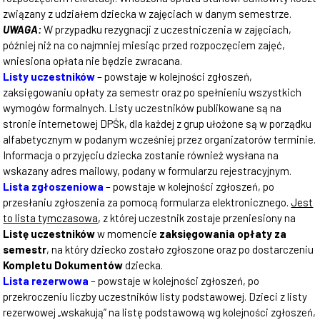
związany z udziałem dziecka w zajęciach w danym semestrze.
UWAGA:
W przypadku rezygnacji z uczestniczenia w zajęciach,
później niż na co najmniej miesiąc przed rozpoczęciem zajęć,
wniesiona opłata nie będzie zwracana.
Listy uczestników
– powstaje w kolejności zgłoszeń,
zaksięgowaniu opłaty za semestr oraz po spełnieniu wszystkich
wymogów formalnych. Listy uczestników publikowane są na
stronie internetowej DPŚk, dla każdej z grup ułożone są w porządku
alfabetycznym w podanym wcześniej przez organizatorów terminie.
Informacja o przyjęciu dziecka zostanie również wysłana na
wskazany adres mailowy, podany w formularzu rejestracyjnym.
Lista zgłoszeniowa
– powstaje w kolejności zgłoszeń, po
przesłaniu zgłoszenia za pomocą formularza elektronicznego.
Jest
to lista tymczasowa
, z której uczestnik zostaje przeniesiony na
Listę uczestników
w momencie
zaksięgowania opłaty za
semestr
, na który dziecko zostało zgłoszone oraz po dostarczeniu
Kompletu Dokumentów
dziecka.
Lista rezerwowa
– powstaje w kolejności zgłoszeń, po
przekroczeniu liczby uczestników listy podstawowej. Dzieci z listy
rezerwowej „wskakują” na listę podstawową wg kolejności zgłoszeń,