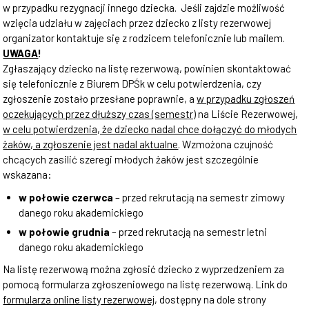
w przypadku rezygnacji innego dziecka. Jeśli zajdzie możliwość
wzięcia udziału w zajęciach przez dziecko z listy rezerwowej
organizator kontaktuje się z rodzicem telefonicznie lub mailem.
UWAGA
!
Zgłaszający dziecko na listę rezerwową, powinien skontaktować
się telefonicznie z Biurem DPŚk w celu potwierdzenia, czy
zgłoszenie zostało przesłane poprawnie, a
w przypadku zgłoszeń
oczekujących przez dłuższy czas (semestr)
na Liście Rezerwowej,
w celu potwierdzenia, że dziecko nadal chce dołączyć do młodych
żaków, a zgłoszenie jest nadal aktualne
. Wzmożona czujność
chcących zasilić szeregi młodych żaków jest szczególnie
wskazana:
w połowie czerwca
– przed rekrutacją na semestr zimowy
danego roku akademickiego
w połowie grudnia
– przed rekrutacją na semestr letni
danego roku akademickiego
Na listę rezerwową można zgłosić dziecko z wyprzedzeniem za
pomocą formularza zgłoszeniowego na listę rezerwową. Link do
formularza online listy rezerwowej
, dostępny na dole strony