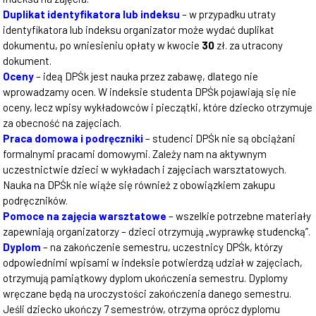
Duplikat identyfikatora lub indeksu
– w przypadku utraty
identyfikatora lub indeksu organizator może wydać duplikat
dokumentu, po wniesieniu opłaty w kwocie
30
zł. za utracony
dokument.
Oceny
– ideą DPŚk jest nauka przez zabawę, dlatego nie
wprowadzamy ocen. W indeksie studenta DPŚk pojawiają się nie
oceny, lecz wpisy wykładowców i pieczątki, które dziecko otrzymuje
za obecność na zajęciach.
Praca domowa i podręczniki
– studenci DPŚk nie są obciążani
formalnymi pracami domowymi. Zależy nam na aktywnym
uczestnictwie dzieci w wykładach i zajęciach warsztatowych.
Nauka na DPŚk nie wiąże się również z obowiązkiem zakupu
podręczników.
Pomoce na zajęcia warsztatowe
– wszelkie potrzebne materiały
zapewniają organizatorzy – dzieci otrzymują „wyprawkę studencką”.
Dyplom
– na zakończenie semestru, uczestnicy DPŚk, którzy
odpowiednimi wpisami w indeksie potwierdzą udział w zajęciach,
otrzymują pamiątkowy dyplom ukończenia semestru. Dyplomy
wręczane będą na uroczystości zakończenia danego semestru.
Jeśli dziecko ukończy 7 semestrów, otrzyma oprócz dyplomu