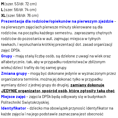
M
(szer. 53/dł. 72 cm)
L
(szer. 56/dł. 74 cm)
XL
(szer. 58/dł. 76 cm)
Prezentacja dla rodziców/opiekunów na pierwszym zjeździe
–
na pierwszym zajęciach pierwsze minuty skierowane są dla
rodziców, na początku każdego semestru, zapraszamy chętnych
rodziców do pozostania w auli, zajmując miejsca w tylnych
ławkach, i wysłuchania krótkiej prezentacji dot. zasad organizacji
zajęć DPŚk.
Grupy
– mają stałą liczbę osób, są dzielone z uwagi na wiek oraz
alfabetycznie, tak, aby w przypadku rodzeństwa (w zbliżonym
wieku) dzieci trafiły do tej samej grupy.
Zmiana grupy
– mogą być dokonane jedynie w wyznaczonym przez
organizatora terminie, można jej dokonać tylko w przypadku
wymiany dzieci z jednej grupy do drugiej,
zamiany dokonuje
JEDYNIE organizator, spośród osób, które zgłosiły taką chęć
.
Miejsce zajęć
– zajęcia DPŚk będą odbywały się w budynkach
Politechniki Świętokrzyskiej.
Identyfikator
– dziecko ma obowiązek przynosić identyfikator na
każde zajęcia i na jego podstawie zaznaczana jest obecność