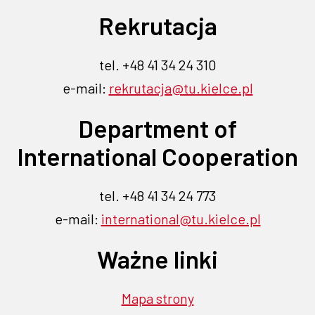
na
na
na
na
na
otwiera
otwiera
Rekrutacja
Flickr
Facebook
Instagramie
Linkedin
YouTube
się
się
-
-
-
-
-
link
link
link
link
link
w
w
tel. +48 41 34 24 310
otwiera
otwiera
otwiera
otwiera
otwiera
nowej
nowej
e-mail:
rekrutacja@tu.kielce.pl
się
się
się
się
się
karcie
w
w
w
w
w
karcie
Department of
nowej
nowej
nowej
nowej
nowej
karcie
karcie
karcie
karcie
karcie
International Cooperation
tel. +48 41 34 24 773
e-mail:
international@tu.kielce.pl
Ważne linki
Mapa strony