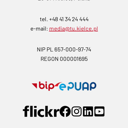
tel. +48 41 34 24 444
e-mail:
media@tu.kielce.pl
NIP PL 657-000-97-74
REGON 000001695
Przejdź
Przejdź
na
na
stronę
stronę
Przejdź
Przejdź
Przejdź
Przejdź
Przejdź
BIP-
EPUAP-
do
do
do
do
do
profilu
profilu
profilu
profilu
profilu
link
link