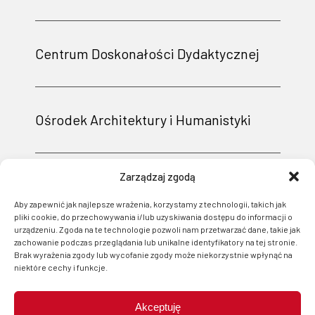
Centrum Doskonałości Dydaktycznej
Ośrodek Architektury i Humanistyki
Zarządzaj zgodą
Aby zapewnić jak najlepsze wrażenia, korzystamy z technologii, takich jak
pliki cookie, do przechowywania i/lub uzyskiwania dostępu do informacji o
urządzeniu. Zgoda na te technologie pozwoli nam przetwarzać dane, takie jak
zachowanie podczas przeglądania lub unikalne identyfikatory na tej stronie.
Brak wyrażenia zgody lub wycofanie zgody może niekorzystnie wpłynąć na
niektóre cechy i funkcje.
Akceptuję
Projekt i wsparcie techniczne: Logonet Sp. z o.o. w Bydgoszczy