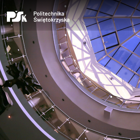
Uczelnia
Kandydaci
Studenci