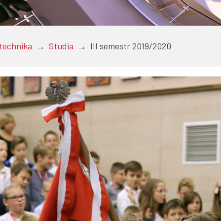
itechnika
→
Studia
→
III semestr 2019/2020