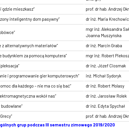
i gdzie mieszkasz”
prof. dr hab. Andrzej Ok
zony inteligentny dom pasywny”
dr inż. Maria Krechowi
mgr inż. Aleksandra Sał
robówce”
Joanna Muszyńska
 z alternatywnych materiałów”
dr inż. Marcin Graba
ie budynkiem za pomocą komputera”
mgr inż. Robert Piekos
ipleksacja”
dr inż. Józef Ciosmak
anie i programowanie gier komputerowych”
inż. Michał Sydoryk
pomoc dla każdego – nie ma co się bać”
dr inż. Robert Molasy
elektromagnetyczna wokół nas”
dr inż. Jarosław Rolek
 budowlane”
dr inż. Edyta Spychał
i Grecy”
prof. dr hab. Andrzej Ok
zególnych grup podczas III semestru zimowego 2019/2020