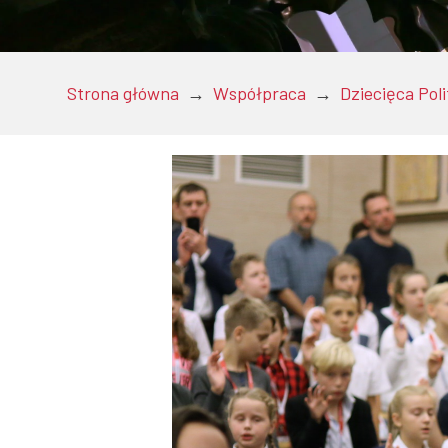
Doktoranci
Strona główna
→
Współpraca
→
Dziecięca Pol
Podyplomowe
Pracownicy
Domy studenckie
Współpraca