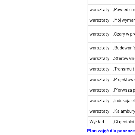
warsztaty
„Powiedz m
warsztaty
„Mój wymar
warsztaty
„Czary w p
warsztaty
„Budowanie
warsztaty
„Sterowan
warsztaty
„Transmult
warsztaty
„Projektow
warsztaty
„Pierwsza 
warsztaty
„Indukcja 
warsztaty
„Kalambury
Wykład
„Ci genialn
Plan zajęć dla poszc