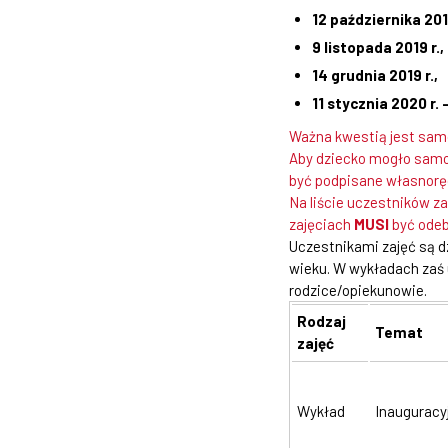
12 października 20
9 listopada 2019 r.,
14 grudnia 2019 r.,
11 stycznia 2020 r.
Ważna kwestią jest samo
Aby dziecko mogło samo
być podpisane własnorę
Na liście uczestników z
zajęciach
MUSI
być odeb
Uczestnikami zajęć są d
wieku. W wykładach zaś
rodzice/opiekunowie.
Rodzaj
Temat
zajęć
Wykład
Inauguracy