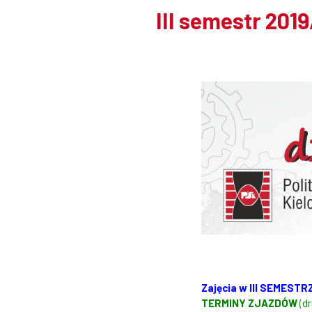
III semestr 201
Zajęcia w III SEMEST
TERMINY ZJAZDÓW
(d