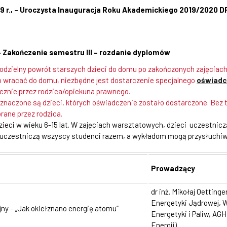
19 r., – Uroczysta Inauguracja Roku Akademickiego 2019/2020 D
 – Zakończenie semestru III – rozdanie dyplomów
dzielny powrót starszych dzieci do domu po zakończonych zajęciach
 wracać do domu, niezbędne jest dostarczenie specjalnego
oświadc
cznie przez rodzica/opiekuna prawnego.
aznaczone są dzieci, których oświadczenie zostało dostarczone. Bez 
rane przez rodzica.
zieci w wieku 6-15 lat. W zajęciach warsztatowych, dzieci uczestnic
 uczestniczą wszyscy studenci razem, a wykładom mogą przysłuchiw
Prowadzący
dr inż. Mikołaj Oetting
Energetyki Jądrowej, 
jny – „Jak okiełznano energię atomu”
Energetyki i Paliw, AG
Energii)