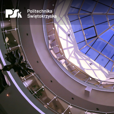
Uczelnia
Kandydaci
Studenci