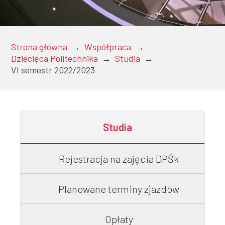
Doktoranci
Strona główna
→
Współpraca
→
Dziecięca Politechnika
→
Studia
→
Podyplomowe
VI semestr 2022/2023
Pracownicy
Studia
Rejestracja na zajęcia DPŚk
Domy
Planowane terminy zjazdów
studenckie
Opłaty