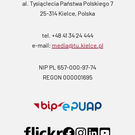
al. Tysiąclecia Państwa Polskiego 7
25-314 Kielce, Polska
tel. +48 41 34 24 444
e-mail:
media@tu.kielce.pl
NIP PL 657-000-97-74
REGON 000001695
Przejdź
Przejdź
na
na
stronę
stronę
Przejdź
Przejdź
Przejdź
Przejdź
Przejdź