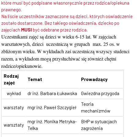
które musi być podpisane własnoręcznie przez rodzica/opiekuna
prawnego.
Na liście uczestników zaznaczone są dzieci, których oświadczenie
zostało dostarczone. Bez takiego oświadczenia, dziecko po
zajęciach
MUSI
być odebrane przez rodzica.
Uczestnikami zajęć są dzieci w wieku 6-15 lat. W zajęciach
warsztatowych, dzieci uczestniczą w grupach max. 25 os. w
zbliżonym wieku. W wykładach zaś uczestniczą wszyscy studenci
razem, a wykładom mogą przysłuchiwać się również chętni
rodzice/opiekunowie.
Rodzaj
Temat
Prowadzący
zajęć
wykład
dr inż. Barbara Łukawska
Gwiezdna przygoda
Teoria
warsztaty
mgr inż. Paweł Szczygieł
mechanizmów
mgr inż. Monika Metryka-
BHP w sytuacjach
warsztaty
Telka
zagrożenia