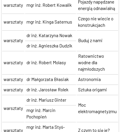
Pojazdy napędzane
warsztaty
mgr inż. Robert Kowalik
energią odnawialną
Czego nie wiecie o
warsztaty
mgr inż. Kinga Saternus
konstrukcjach
dr inż. Katarzyna Nowak
warsztaty
Buduj z nami
dr inż. Agnieszka Dudzik
Ratownictwo
warsztaty
dr inż. Robert Molasy
wodne dla
najmłodszych
warsztaty
dr Małgorzata Błasiak
Astronomia
warsztaty
dr inż. Jarosław Rolek
Sztuka origami
dr inż. Mariusz Ginter
Moc
warsztaty
mgr inż. Marcin
elektromagnetyzmu
Pochopień
mgr inż. Marta Styś-
warsztaty
Z czym to się je?