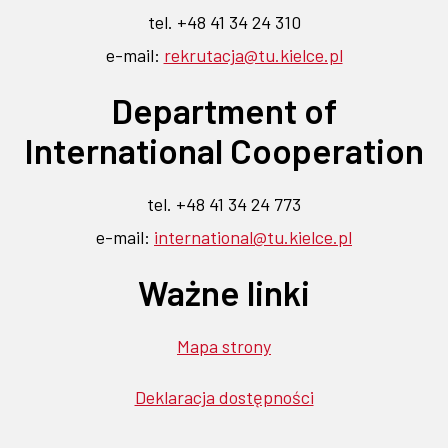
link
link
link
link
link
w
w
tel. +48 41 34 24 310
otwiera
otwiera
otwiera
otwiera
otwiera
nowej
nowej
e-mail:
rekrutacja@tu.kielce.pl
się
się
się
się
się
karcie
w
w
w
w
w
karcie
Department of
nowej
nowej
nowej
nowej
nowej
karcie
karcie
karcie
karcie
karcie
International Cooperation
tel. +48 41 34 24 773
e-mail:
international@tu.kielce.pl
Ważne linki
Mapa strony
Deklaracja dostępności