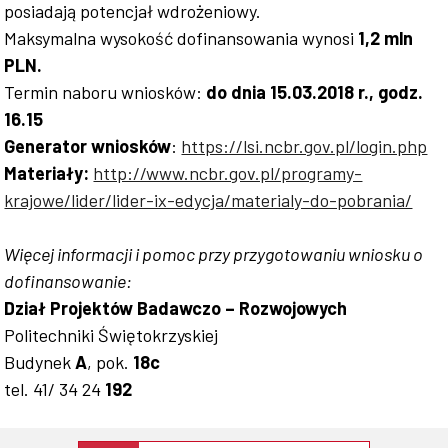
posiadają potencjał wdrożeniowy.
Maksymalna wysokość dofinansowania wynosi
1,2 mln
PLN.
Termin naboru wniosków:
do dnia 15.03.2018 r., godz.
16.15
Generator wniosków
:
https://lsi.ncbr.gov.pl/login.php
Materiały:
http://www.ncbr.gov.pl/programy-
krajowe/lider/lider-ix-edycja/materialy-do-pobrania/
Więcej informacji i pomoc przy przygotowaniu wniosku o
dofinansowanie:
Dział Projektów Badawczo – Rozwojowych
Politechniki Świętokrzyskiej
Budynek
A
, pok.
18c
tel. 41/ 34 24
192