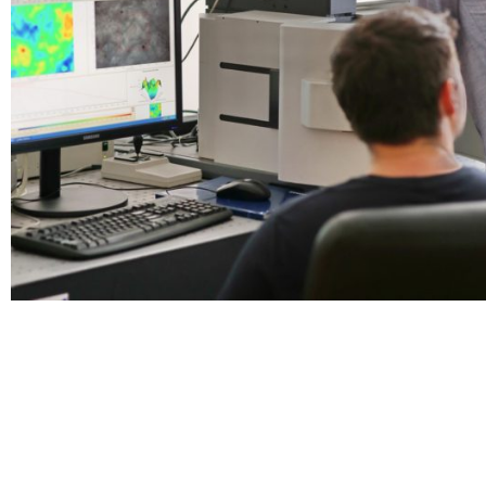
Doktoranci
Podyplomowe
Pracownicy
Domy
studenckie