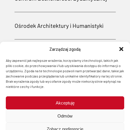
Ośrodek Architektury i Humanistyki
Zarządzaj zgodą
Aby zapewnić jak najlepsze wrażenia, korzystamy z technologii, takich jak
pliki cookie, do przechowywania i/lub uzyskiwania dostępu do informacji o
urządzeniu. Zgoda na te technologie pozwoli nam przetwarzać dane, takie jak
zachowanie podczas przeglądania lub unikalne identyfikatory na tej stronie.
Brak wyrażenia zgody lub wycofanie zgody może niekorzystnie wpłynąć na
niektóre cechy i funkcje.
Akceptuję
Projekt i wsparcie techniczne: Logonet Sp. z o.o. w Bydgoszczy
Odmów
Zobacz preferencje