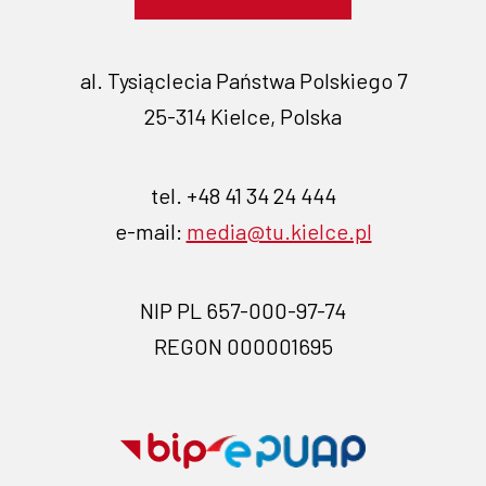
al. Tysiąclecia Państwa Polskiego 7
25-314 Kielce, Polska
tel. +48 41 34 24 444
e-mail:
media@tu.kielce.pl
NIP PL 657-000-97-74
REGON 000001695
Przejdź
Przejdź
na