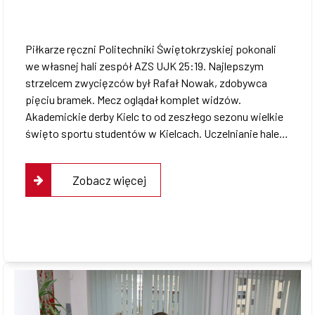
Współpraca
Piłkarze ręczni Politechniki Świętokrzyskiej pokonali
we własnej hali zespół AZS UJK 25:19. Najlepszym
strzelcem zwycięzców był Rafał Nowak, zdobywca
Sklep PŚk
pięciu bramek. Mecz oglądał komplet widzów.
Akademickie derby Kielc to od zeszłego sezonu wielkie
święto sportu studentów w Kielcach. Uczelnianie hale…
Kontakt
Zobacz więcej