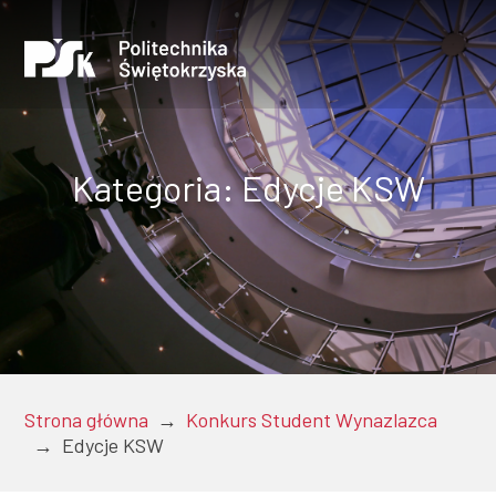
Kategoria:
Edycje KSW
Uczelnia
Kandydaci
Strona główna
→
Konkurs Student Wynazlazca
Studenci
→
Edycje KSW