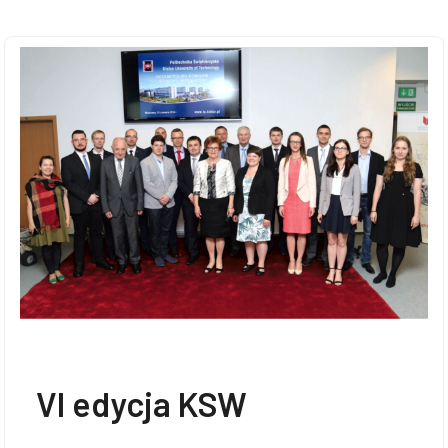
Doktoranci
Podyplomowe
Pracownicy
Domy
studenckie
VI edycja KSW