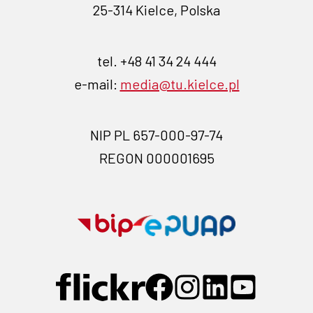
25-314 Kielce, Polska
tel. +48 41 34 24 444
e-mail:
media@tu.kielce.pl
NIP PL 657-000-97-74
REGON 000001695
Przejdź
Przejdź
na
na
stronę
stronę
Przejdź
Przejdź
Przejdź
Przejdź
Przejdź
BIP-
EPUAP-
do
do
do
do
do