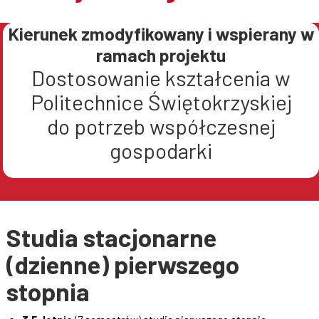
Współpraca
Kierunek zmodyfikowany i wspierany w
ramach projektu
Dostosowanie kształcenia w
Politechnice Świętokrzyskiej
Sklep PŚk
do potrzeb współczesnej
gospodarki
Kontakt
Studia stacjonarne
(dzienne) pierwszego
stopnia