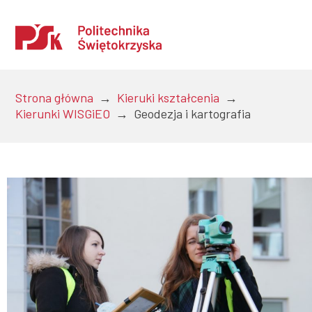
Strona główna
→
Kieruki kształcenia
→
Kierunki WISGiEO
→
Geodezja i kartografia
Uczelnia
Kandydaci
Studenci