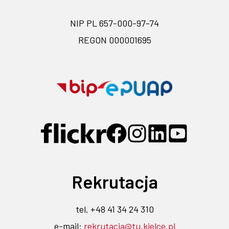
NIP PL 657-000-97-74
REGON 000001695
Przejdź na stronę BIP- link ot
Przejdź na s
Przejdź do profilu na Flickr 
Przejdź do profilu na F
Przejdź do profilu 
Przejdź do pro
Przejdź d
Rekrutacja
tel. +48 41 34 24 310
e-mail:
rekrutacja@tu.kielce.pl