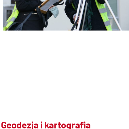
Doktoranci
Podyplomowe
Pracownicy
Domy
studenckie
Geodezja i kartografia